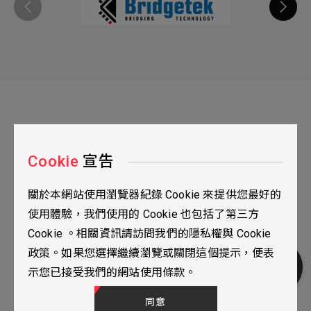
Cookie
宣告
關於本網站使用瀏覽器紀錄 Cookie 來提供您最好的
台北市115南港區三重路19之2號九樓
使用體驗，我們使用的 Cookie 也包括了第三方
02-2655-0077
Cookie 。相關資訊請訪問我們的隱私權與 Cookie
02-2655-0666
政策。如果您選擇繼續瀏覽或關閉這個提示，便表
人才招募
隱私權政策
TOP
示您已接受我們的網站使用條款。
© 2024 YUBANTEC. All Rights Reserved. Designed by
WDD.
加入諮詢
同意