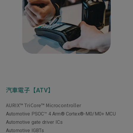
汽車電子【ATV】
AURIX™ TriCore™ Microcontroller
Automotive PSOC™ 4 Arm® Cortex®-M0/M0+ MCU
Automotive gate driver ICs
Automotive IGBTs