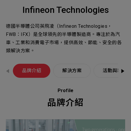
理
機材事業群
0
Total
經
Infineon Technologies
銷
商,
0
Projects Consulted
您諮詢的項目
Total
產品與應用
德國半導體公司英飛凌（Infineon Technologies，
無諮詢項目
請點擊按鈕新增要諮詢的項目
FWB：IFX）是全球領先的半導體製造商。專注於為汽
實績案例
車、工業和消費電子市場，提供高效、節能、安全的各
類解決方案。
新增項目
服務據點
下一步，送出表單
品牌介紹
解決方案
活動與新聞
關於我們
Electronics Business
電子事業群
0
Total
最新消息
Profile
品牌介紹
聯絡我們
無諮詢項目
請點擊按鈕新增要諮詢的項目
人才招募
隱私權政策