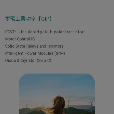
零碳工業功率【GIP】
IGBTs – Insulated gate bipolar transistors
Motor Control IC
Solid State Relays and Isolators
Intelligent Power Modules (IPM)
Diode & thyristor (Si/SiC)