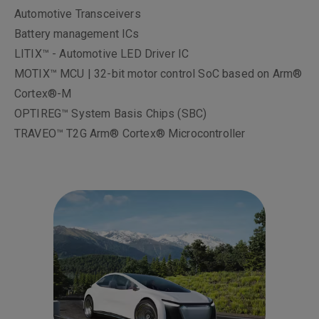
Automotive Transceivers
Battery management ICs
LITIX™ - Automotive LED Driver IC
MOTIX™ MCU | 32-bit motor control SoC based on Arm®
Cortex®-M
OPTIREG™ System Basis Chips (SBC)
TRAVEO™ T2G Arm® Cortex® Microcontroller