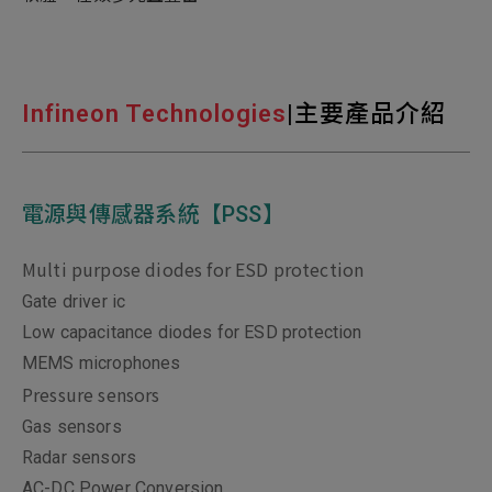
Infineon Technologies
|主要產品介紹
電源與傳感器系統【PSS】
Multi purpose diodes for ESD protection
Gate driver ic
Low capacitance diodes for ESD protection
MEMS microphones
Pressure sensors
Gas sensors
Radar sensors
AC-DC Power Conversion