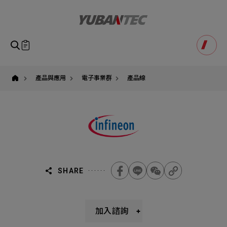
英
飛
凌
(Infineon)
授
權
即將送出諮詢表單
產品諮詢
代
Product Consultation
理
Submit Form
與
官
如您有興趣得產品想要了解，請填寫以下表單，我們誠摯
產品與應用
電子事業群
產品線
方
請確認填寫資訊是否正確
解
的歡迎您的訊息
Our Business
Service
我們的業務服務
全站搜尋
決
方
案
SEARCH
姓名
技
術
1
稱謂
支
STEP
援,
公司名稱
有
萬
聯繫電話
SHARE
科
技
Email
Select
選擇諮詢產品
台
灣
主旨
Machinery Materials
Electronics Bus
官
加入諮詢
方
其他問題
Machinery Materials
機材事業群
電子事業群
代