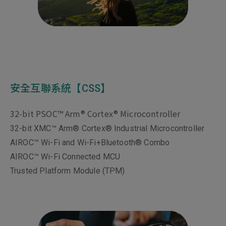
安全互聯系統【CSS】
32-bit PSOC™ Arm® Cortex® Microcontroller
32-bit XMC™ Arm® Cortex® Industrial Microcontroller
AIROC™ Wi-Fi and Wi-Fi+Bluetooth® Combo
AIROC™ Wi-Fi Connected MCU
Trusted Platform Module (TPM)