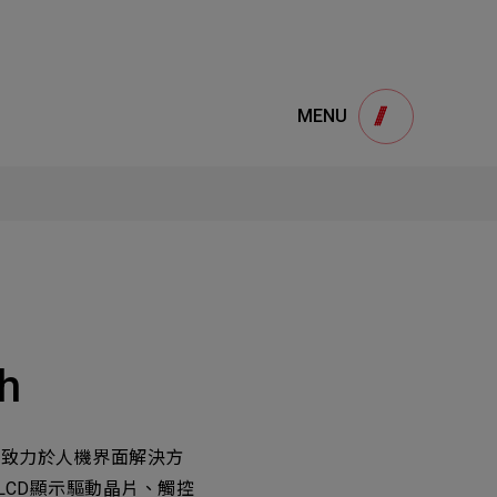
e
產品諮詢
MENU
Product
用
onsultation
得產品想要了解，請填寫以下表單，我們誠
摯的歡迎您的訊息
h
1
STEP
立，致力於人機界面解決方
LCD顯示驅動晶片、觸控