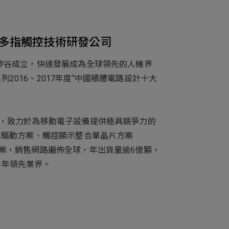
多指觸控技術研發公司
國矽谷成立，快速發展成為全球領先的人機界
2016、2017年度“中國積體電路設計十大
人，致力於為移動電子設備提供極具競爭力的
顯示驅動方案、觸控顯示整合單晶片方案
方案，銷售網路遍佈全球，年出貨量逾6億顆，
多年領先業界。