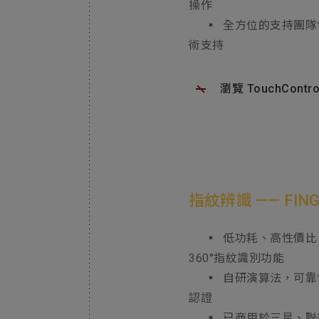
操作
▪ 全方位的支持團隊
術支持
瀏覽 TouchContr
指紋辨識 —— FING
▪ 低功耗、高性價比
360°指紋識別功能
▪ 自研演算法，可靠性
認證
▪ 已商用於三星、聯想