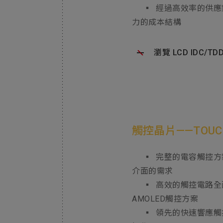
▪ 經過高效率的供應
力的成本結構
瀏覽 LCD IDC/T
觸控晶片——TOUCH
▪ 完整的電容觸控方
介面的需求
▪ 高效的觸控電路全面
AMOLED觸控方案
▪ 領先的快速響應觸