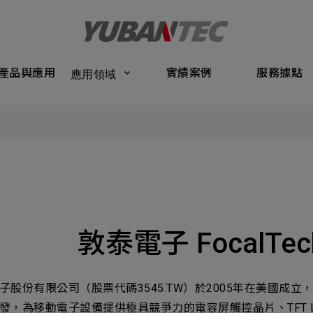
Products
Application
Performance Cases
Service Bas
產品與應用
實績案例
服務據點
應用領域
將送出諮詢表單
產品與應
Submit Form
們的業務服務
C
實績案例
如您有興趣
確認填寫資訊是否正確
服務據點
關於我們
敦泰電子 FocalTec
名
稱謂
最新消息
司名稱
聯繫電話
子股份有限公司（股票代碼3545.TW）於2005年在美國成
聯絡我們
發，為移動電子設備提供極具競爭力的電容屏觸控晶片、TFT 
ail