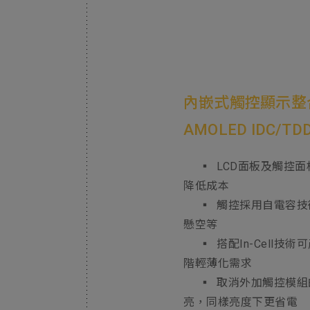
內嵌式觸控顯示整
AMOLED IDC/TDD
▪ LCD面板及觸控面
降低成本
▪ 觸控採用自電容技術
懸空等
▪ 搭配In-Cell技術
階輕薄化需求
▪ 取消外加觸控模組
亮，同樣亮度下更省電