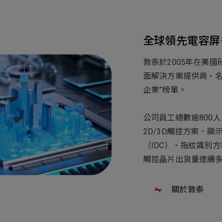
全球領先電容屏
敦泰於2005年在美
面解決方案提供商，名列
企業”榜單。
公司員工總數逾800
2D/3D觸控方案、
（IDC）、指紋識別
觸控晶片出貨量連續
關於敦泰