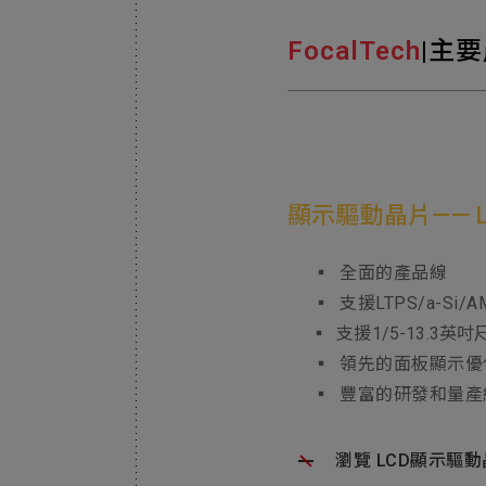
FocalTech
|主
顯示驅動晶片—— LC
▪ 全面的產品線
▪ 支援LTPS/a-Si/A
▪ 支援1/5-13.3
▪ 領先的面板顯示優
▪ 豐富的研發和量產
瀏覽 LCD顯示驅