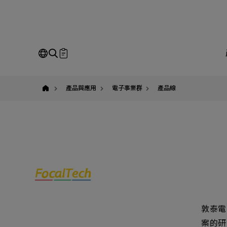
敦
泰
電
子,FocalTech,
觸
控
與
即
顯
示
整
Our Business
Service
我
合
產品與應用
電子事業群
產品線
晶
片,
有
萬
請
科
技
全站搜尋
台
灣
官
SEARCH
方
代
姓
理
經
銷
公
商
敦泰電
案的研
Em