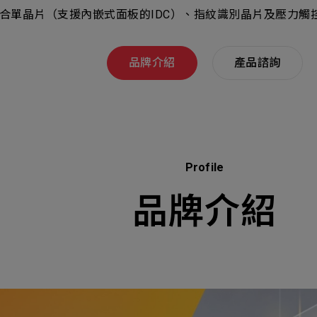
Select
選擇諮詢
合單晶片（支援內嵌式面板的IDC）、指紋識別晶片及壓力觸
旨
人才
Machiner
als
品牌介紹
產品諮詢
他問題
無
ojects Consulted
您諮詢的項目
Tot
Profile
品牌介紹
Electroni
下一步，送出表單
無