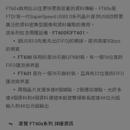
FT60x啟用比以往更快更高容量的資料傳輸，FT60x是
FTDI第一代SuperSpeed USB3.0系列晶片提供USB訪問更
廣泛的資料密集型圖像和資料獲取的應用。
該系列包含兩種設備 -
FT600
和
FT601
。
▪ 超USB3.0先進先出(FIFO)的橋接，提供高達5Gbps
的頻寬
▪
FT600
採用的是56引腳QFN封裝，有一個16位寬的
FIFO匯流排界面
▪
FT601
是在一個76引腳封裝，且具有32位寬的FIFO
匯流排界面
▪ 兩個晶片支援多達8個端點，2個通信端點，允許多
達4個資料和4個資料通道來創建雙緩衝長度達4K位元組
輸入和4K位元組輸出
瀏覽 FT60x系列 詳細資訊