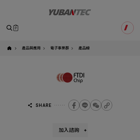
FTDI
Chip
｜
專
注
USB
即將送出諮詢表單
產品諮詢
橋
Product Consultation
接
Submit Form
與
連
如您有興趣得產品想要了解，請填寫以下表單，我們誠摯
產品與應用
電子事業群
產品線
接
請確認填寫資訊是否正確
技
的歡迎您的訊息
Our Business
Service
我們的業務服務
全站搜尋
術
的
全
SEARCH
姓名
球
領
1
稱謂
導
STEP
者
公司名稱
｜
有
聯繫電話
SHARE
萬
科
Email
Select
選擇諮詢產品
技
台
主旨
Machinery Materials
Electronics Bus
灣
加入諮詢
代
其他問題
Machinery Materials
機材事業群
電子事業群
理