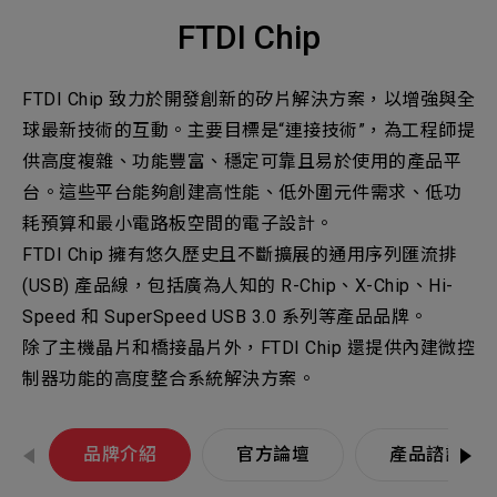
經
機材事業群
0
Total
銷
FTDI Chip
0
Projects Consulted
您諮詢的項目
Total
產品與應用
FTDI Chip 致力於開發創新的矽片解決方案，以增強與全
無諮詢項目
請點擊按鈕新增要諮詢的項目
球最新技術的互動。主要目標是“連接技術”，為工程師提
實績案例
供高度複雜、功能豐富、穩定可靠且易於使用的產品平
台。這些平台能夠創建高性能、低外圍元件需求、低功
新增項目
服務據點
耗預算和最小電路板空間的電子設計。
下一步，送出表單
FTDI Chip 擁有悠久歷史且不斷擴展的通用序列匯流排
關於我們
(USB) 產品線，包括廣為人知的 R-Chip、X-Chip、Hi-
Electronics Business
Speed 和 SuperSpeed USB 3.0 系列等產品品牌。
電子事業群
0
Total
最新消息
除了主機晶片和橋接晶片外，FTDI Chip 還提供內建微控
制器功能的高度整合系統解決方案。
聯絡我們
無諮詢項目
請點擊按鈕新增要諮詢的項目
品牌介紹
官方論壇
產品諮詢
人才招募
隱私權政策