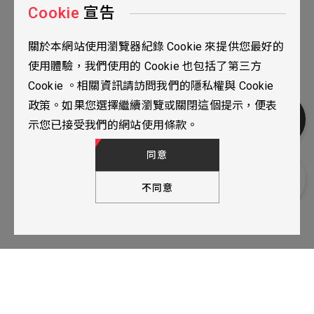
Cookie
宣告
關於本網站使用瀏覽器紀錄 Cookie 來提供您最好的
台北市115南港區三重路19之2號九樓
使用體驗，我們使用的 Cookie 也包括了第三方
02-2655-0077
Cookie 。相關資訊請訪問我們的隱私權與 Cookie
02-2655-0666
政策。如果您選擇繼續瀏覽或關閉這個提示，便表
人才招募
隱私權政策
TOP
示您已接受我們的網站使用條款。
加入諮詢
© 2024 YUBANTEC. All Rights Reserved. Designed by
WDD.
同意
不同意
聯繫資訊
下一步，填寫聯繫表單
已加入諮詢表單
查看表單