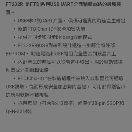
FT232R
是FTDI系列USB UART介面積體電路的最新裝
置。
▪ USB轉串列UART介面， 俱備可選責的時鐘產生輸出
▪ 新的FTDIChip-ID™安全加密功能
▪ 提供非同步和同步bit bang介面模式
▪ FT232R的USB到串列設計還進一步簡化將外部
EEPROM， 時鐘電路和USB電阻完全整合到該晶片上
▪ 內部產生的時脈可以從裝置中取出，用於驅動微控
制器或外部邏輯電路
▪ FTDIChip-ID™在製造過程中被燒入該裝置並可通過
USB讀取，從而形成安全加密狗的基礎， 可用於保護客戶
的應用軟體不被複製
▪ 採用無鉛（符合RoHS標準）緊湊型28-pin SSOP和
QFN-32封裝