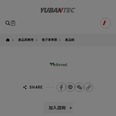
Weltrend
偉
詮
電
子
股
即將送出諮詢表單
產品諮詢
份
Product Consultation
有
Submit Form
限
公
如您有興趣得產品想要了解，請填寫以下表單，我們誠摯
產品與應用
電子事業群
產品線
司
請確認填寫資訊是否正確
｜
的歡迎您的訊息
Our Business
Service
我們的業務服務
全站搜尋
台
灣
官
SEARCH
姓名
方
代
1
稱謂
理
STEP
經
公司名稱
銷
商
聯繫電話
SHARE
有
萬
Email
Select
選擇諮詢產品
科
技
主旨
Machinery Materials
Electronics Bus
加入諮詢
其他問題
Machinery Materials
機材事業群
電子事業群