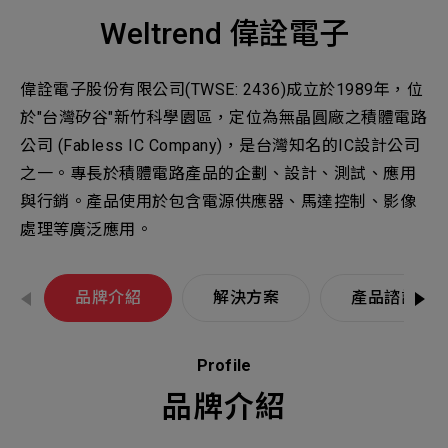
機材事業群
0
Total
Weltrend 偉詮電子
0
Projects Consulted
您諮詢的項目
Total
產品與應用
偉詮電子股份有限公司(TWSE: 2436)成立於1989年，位
無諮詢項目
請點擊按鈕新增要諮詢的項目
於"台灣矽谷"新竹科學園區，定位為無晶圓廠之積體電路
實績案例
公司 (Fabless IC Company)，是台灣知名的IC設計公司
之一。專長於積體電路產品的企劃、設計、測試、應用
新增項目
服務據點
與行銷。產品使用於包含電源供應器、馬達控制、影像
下一步，送出表單
處理等廣泛應用。
關於我們
Electronics Business
電子事業群
0
Total
品牌介紹
解決方案
產品諮詢
最新消息
聯絡我們
Profile
無諮詢項目
請點擊按鈕新增要諮詢的項目
品牌介紹
人才招募
隱私權政策