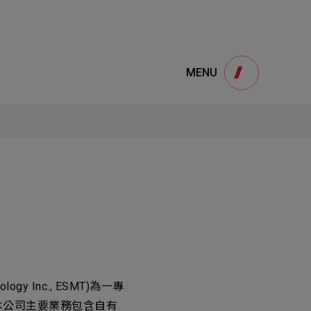
e
產品諮詢
MENU
Product
用
onsultation
得產品想要了解，請填寫以下表單，我們誠
摯的歡迎您的訊息
1
STEP
ology Inc., ESMT)為一專
區。本公司主要業務包含自有