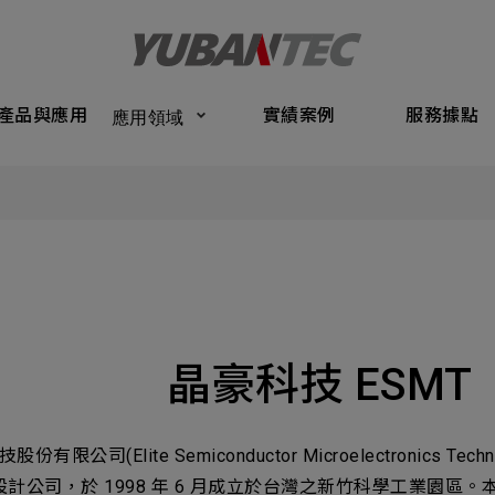
Products
Application
Performance Cases
Service Bas
產品與應用
實績案例
服務據點
應用領域
將送出諮詢表單
產品與應
Submit Form
們的業務服務
C
實績案例
如您有興趣
確認填寫資訊是否正確
服務據點
關於我們
晶豪科技 ESMT
名
稱謂
最新消息
司名稱
聯繫電話
份有限公司(Elite Semiconductor Microelectronics Techn
聯絡我們
C 設計公司，於 1998 年 6 月成立於台灣之新竹科學工業園
ail