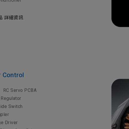
品 詳細資訊
ontrol
板
RC Servo PCBA
 Regulator
ide Switch
pler
ge Driver