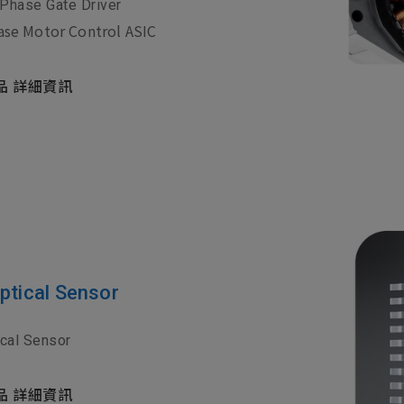
 Phase Gate Driver
ase Motor Control ASIC
品 詳細資訊
cal Sensor
cal Sensor
品 詳細資訊