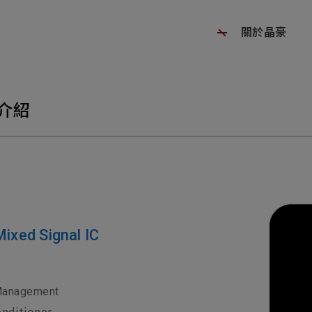
關於晶豪
介紹
d Signal IC
Management
onditioner