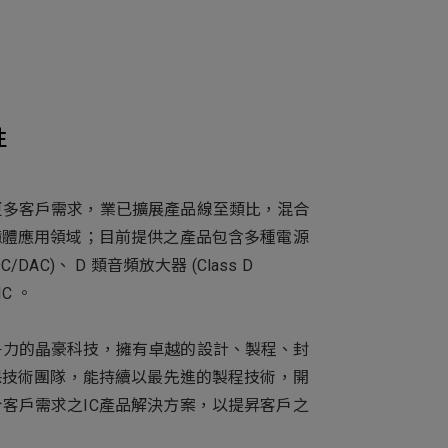
性
更多客戶需求，業已擴展產品線至類比，混合
憶體應用領域；目前提供之產品包含多種電源
DAC)、 D 類音頻放大器 (Class D
IC 。
爭力的晶豪科技，擁有卓越的設計、製程、封
品保技術團隊，能持續以最先進的製程技術，開
客戶需求之IC產品解決方案，以提昇客戶之