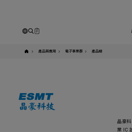
ESMT
晶
豪
科
技
｜
有
即
萬
科
技
Our Business
Service
我
台
產品與應用
電子事業群
產品線
灣
代
理
經
請
銷
商
全站搜尋
SEARCH
姓
公
晶豪科技股
業 I
Em