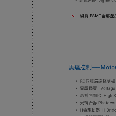
▪ 訊號調節
瀏覽 ESMT全部產
馬達控制——Motor C
▪ RC伺服馬達控制
▪ 電壓穩壓
Voltage
▪ 高側開關IC
High S
▪ 光藕合器
Photocou
▪ H橋驅動器
H Brid