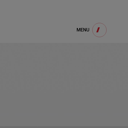
e
產品諮詢
MENU
Product
用
onsultation
得產品想要了解，請填寫以下表單，我們誠
摯的歡迎您的訊息
1
STEP