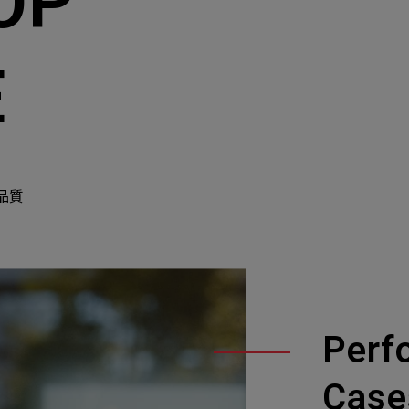
OP
E
品質
Perf
Case