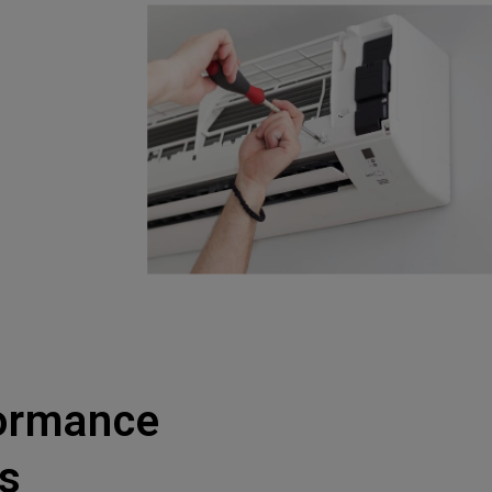
ormance
s