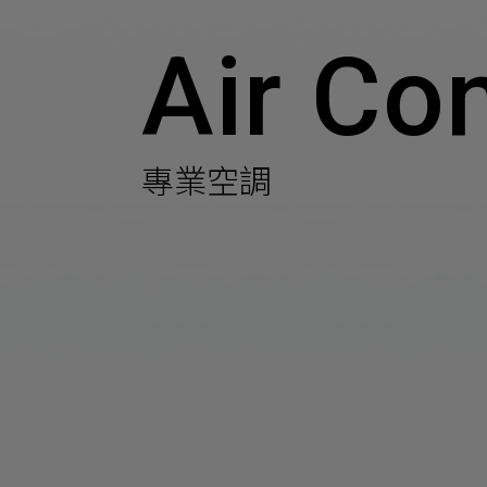
Air Co
主
Machinery Materi
其
機材事業群
專業空調
Pr