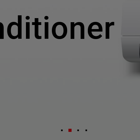
Select
選擇諮詢
nditioner
旨
人才
Machiner
als
他問題
無
ojects Consulted
您諮詢的項目
Tot
Electroni
下一步，送出表單
無