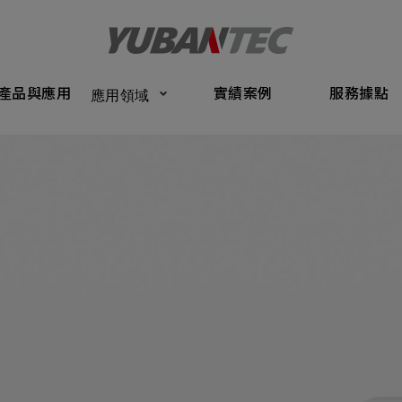
Products
Application
Performance Cases
Service Bas
產品與應用
實績案例
服務據點
應用領域
將送出諮詢表單
產品與應
Submit Form
們的業務服務
C
實績案例
如您有興趣
確認填寫資訊是否正確
服務據點
關於我們
名
稱謂
最新消息
司名稱
聯繫電話
聯絡我們
ail