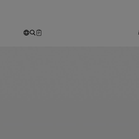
有
萬
科
技,yuban,yubantec,
冷
熱
空
即
調,
電
子
Our Business
Service
我
零
件,
空
調,
電
請
子,
全站搜尋
SEARCH
姓
公
Em