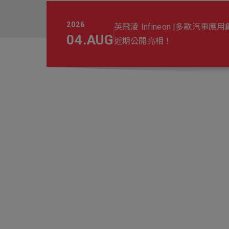
Electronics Busin
2026
和穱文教基金會
英飛淩 Infineon |多款汽車應
電子事業群
04
.
AUG
證島嶼奇蹟」生態保
近期公開亮相！