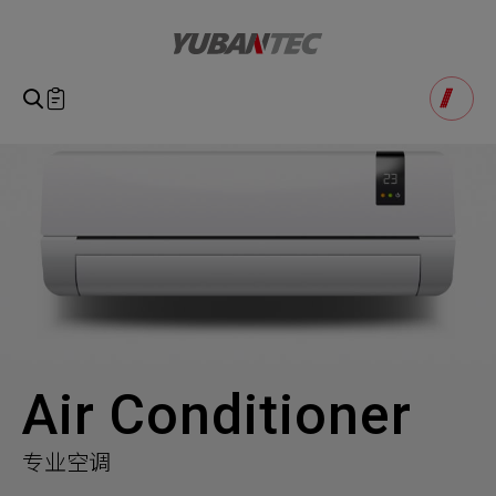
有
万
科
技,yuban,yubantec,
冷
热
即将送出咨询表单
产品咨询
空
Product Consultation
调,
Submit Form
电
子
如您有兴趣的产品想要了解,请填写以下表单,我们诚挚的
零
请确认填写资讯是否正确
件,
欢迎您的讯息
Our Business
Service
我们的业务服务
全站搜寻
空
调,
电
SEARCH
姓名
子,
1
称谓
STEP
公司名称
联系电话
Air Conditioner
Email
Select
选择咨询产品
主旨
Machinery Materials
Electronics Bus
专业空调
其它问题
Machinery Materials
机材事业群
电子事业群