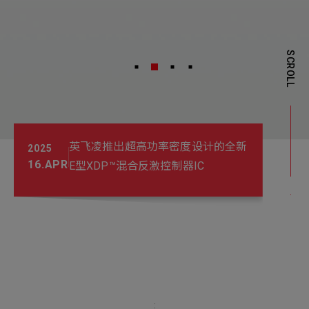
机材事业群
0
Total
0
Projects Consulted
您諮詢的項目
Total
SCROLL
产品与应用
无咨询项目
请点击按钮新增要咨询的项目
实绩案例
新增项目
服务据点
英飞凌推出超高功率密度设计的全新
下一步，送出表单
2025
16
.
APR
E型XDP™混合反激控制器IC
关于我们
Electronics Business
电子事业群
0
Total
最新消息
联络我们
无咨询项目
请点击按钮新增要咨询的项目
人才招募
隐私权政策