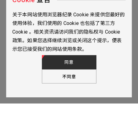
关于本网站使用浏览器纪录 Cookie 来提供您最好的
台北市115南港区三重路19之2号九楼
使用体验，我们使用的 Cookie 也包括了第三方
02-2655-0077
Cookie 。相关资讯请访问我们的隐私权与 Cookie
02-2655-0666
政策。如果您选择继续浏览或关闭这个提示，便表
人才招募
隐私权政策
TOP
示您已接受我们的网站使用条款。
© 2024 YUBANTEC. All Rights Reserved. Designed by
WDD.
同意
不同意
下一步，填写联系表单