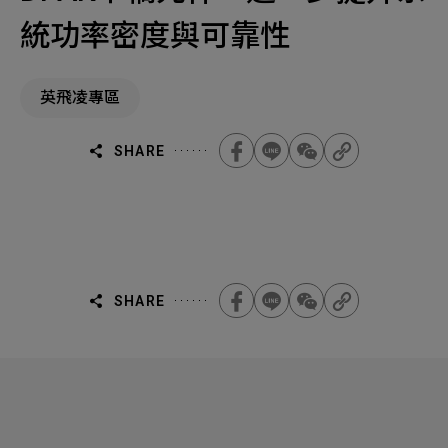
機材事業群
0
Total
統功率密度與可靠性
0
Projects Consulted
您諮詢的項目
Total
產品與應用
英飛凌專區
無諮詢項目
請點擊按鈕新增要諮詢的項目
實績案例
SHARE
新增項目
服務據點
下一步，送出表單
關於我們
Electronics Business
電子事業群
0
Total
最新消息
SHARE
聯絡我們
無諮詢項目
請點擊按鈕新增要諮詢的項目
人才招募
隱私權政策