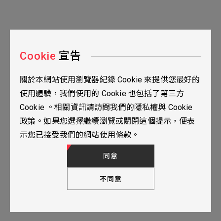
Cookie
宣告
關於本網站使用瀏覽器紀錄 Cookie 來提供您最好的
台北市115南港區三重路19之2號九樓
使用體驗，我們使用的 Cookie 也包括了第三方
02-2655-0077
Cookie 。相關資訊請訪問我們的隱私權與 Cookie
02-2655-0666
政策。如果您選擇繼續瀏覽或關閉這個提示，便表
人才招募
隱私權政策
TOP
示您已接受我們的網站使用條款。
© 2024 YUBANTEC. All Rights Reserved. Designed by
WDD.
同意
不同意
下一步，填寫聯繫表單