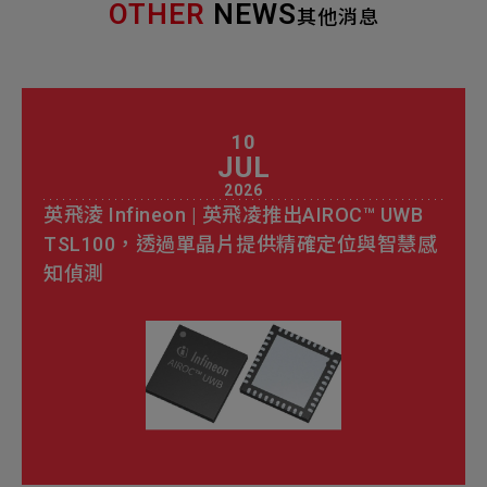
新增項目
OTHER
NEWS
其他消息
10
JUL
2026
英飛淩 Infineon | 英飛凌推出AIROC™ UWB
TSL100，透過單晶片提供精確定位與智慧感
知偵測