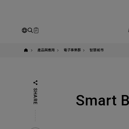
yuban
即
Our Business
Service
我
產品與應用
電子事業群
智慧城市
請
全站搜尋
SHARE
SEARCH
Smart B
姓
公
Em