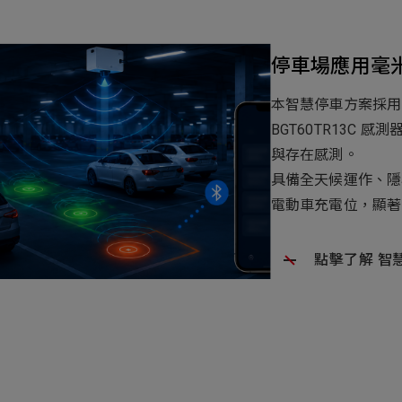
Select
選擇諮詢
旨
人才
Machiner
停車場應用毫
als
他問題
本智慧停車方案採用 6
BGT60TR13C 
無
與存在感測。
ojects Consulted
您諮詢的項目
Tot
具備全天候運作、隱
電動車充電位，顯著
點擊了解 智
Electroni
下一步，送出表單
無