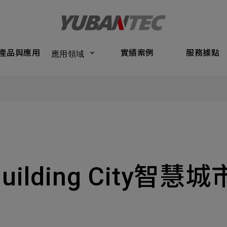
Products
Application
Performance Cases
Service Bas
產品與應用
實績案例
服務據點
應用領域
將送出諮詢表單
產品與應
Submit Form
們的業務服務
C
實績案例
如您有興趣
確認填寫資訊是否正確
服務據點
關於我們
uilding City
智慧城
名
稱謂
最新消息
司名稱
聯繫電話
聯絡我們
ail