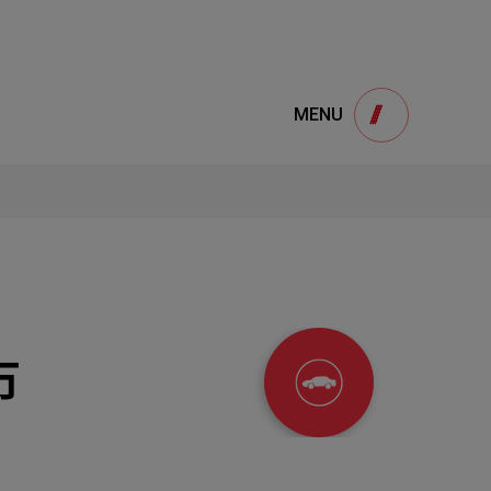
e
產品諮詢
MENU
Product
用
onsultation
得產品想要了解，請填寫以下表單，我們誠
摯的歡迎您的訊息
市
1
STEP