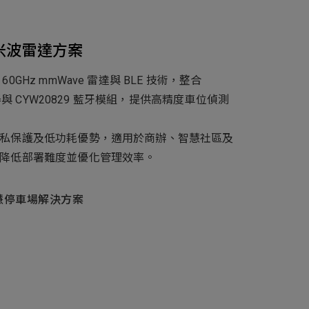
產品
招募
隱私權政策
y Materials
機材事業群
0
Total
米波雷達方案
0GHz mmWave 雷達與 BLE 技術，整合
感測器與 CYW20829 藍牙模組，提供高精度車位偵測
諮詢項目
請點擊按鈕新增要諮詢的項目
0
al
私保護及低功耗優勢，適用於商辦、智慧社區及
降低部署難度並優化管理效率。
新增項目
慧停車場解決方案
cs Business
電子事業群
0
Total
諮詢項目
請點擊按鈕新增要諮詢的項目