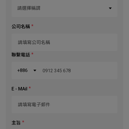
請選擇稱謂
先生
公司名稱
小姐
聯繫電話
+886
+886
E - MAil
+881
+8964
主旨