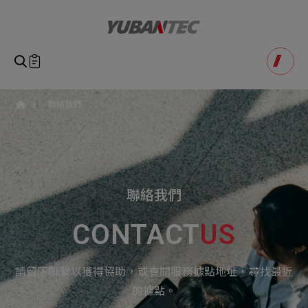
yuban
即將送出諮詢表單
產品諮詢
Product Consultation
Submit Form
聯絡我們
如您有興趣得產品想要了解，請填寫以下表單，我們誠摯
請確認填寫資訊是否正確
的歡迎您的訊息
Our Business
Service
我們的業務服務
全站搜尋
SEARCH
姓名
1
稱謂
聯絡我們
STEP
公司名稱
CONTACT
US
聯繫電話
Email
Select
選擇諮詢產品
請留下聯繫以獲得協助，或查閱服務據點地址，尋找最近
主旨
Machinery Materials
Electronics Bus
的據點。
其他問題
Machinery Materials
機材事業群
電子事業群