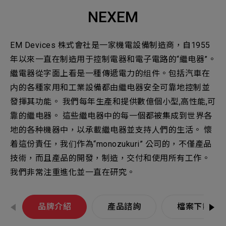
機材事業群
0
Total
NEXEM
0
Projects Consulted
您諮詢的項目
Total
產品與應用
EM Devices 株式會社是一家機電設備制造商，自1955
無諮詢項目
請點擊按鈕新增要諮詢的項目
年以來一直在制造用于控制電器和電子電路的“繼电器”。
實績案例
繼電器從字面上看是一種傳遞電力的组件。包括汽車在
内的各種家用和工業設備都由繼电器安全可靠地控制並
新增項目
服務據點
發揮其功能。 我們每年生產和提供數億個小型,高性能,可
下一步，送出表單
靠的繼电器。 這些繼电器中的每一個都被集成到世界各
關於我們
地的各种機器中，以承載繼电器並支持人們的生活。 懷
Electronics Business
着這份責任，我们作為“monozukuri” 公司的，不僅產品
電子事業群
0
Total
最新消息
技術，而且產品的開發，制造，交付和使用所有工作。
我們非常注重進化並一直在研究。
聯絡我們
無諮詢項目
請點擊按鈕新增要諮詢的項目
品牌介紹
產品諮詢
檔案下載
人才招募
隱私權政策