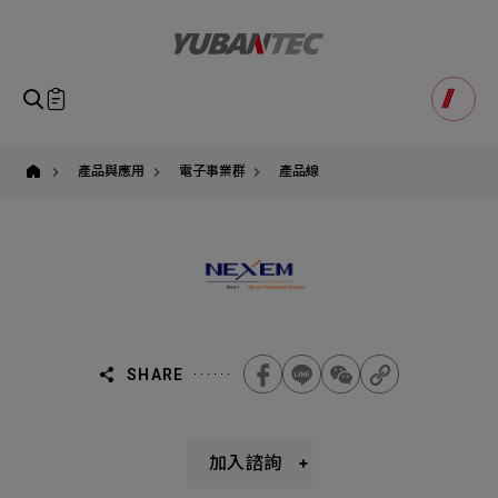
NEXEM,
高
性
能
繼
電
即將送出諮詢表單
產品諮詢
器
Product Consultation
製
Submit Form
造
專
如您有興趣得產品想要了解，請填寫以下表單，我們誠摯
產品與應用
電子事業群
產品線
家,
請確認填寫資訊是否正確
有
的歡迎您的訊息
Our Business
Service
我們的業務服務
全站搜尋
萬
科
技
SEARCH
姓名
台
灣
1
稱謂
官
STEP
方
公司名稱
代
理
聯繫電話
SHARE
經
銷
Email
Select
選擇諮詢產品
商
主旨
Machinery Materials
Electronics Bus
加入諮詢
其他問題
Machinery Materials
機材事業群
電子事業群