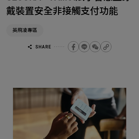
機材事業群
0
Total
戴裝置安全非接觸支付功能
0
Projects Consulted
您諮詢的項目
Total
產品與應用
英飛凌專區
無諮詢項目
請點擊按鈕新增要諮詢的項目
實績案例
SHARE
新增項目
服務據點
下一步，送出表單
關於我們
Electronics Business
電子事業群
0
Total
最新消息
聯絡我們
無諮詢項目
請點擊按鈕新增要諮詢的項目
人才招募
隱私權政策