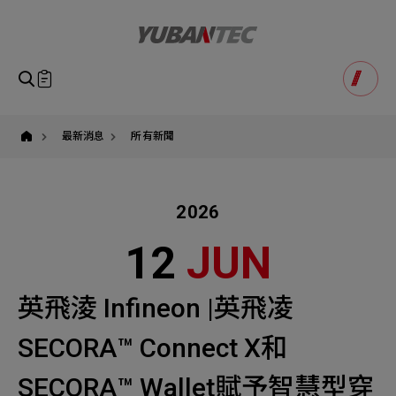
yuban
即將送出諮詢表單
產品諮詢
Product Consultation
Submit Form
如您有興趣得產品想要了解，請填寫以下表單，我們誠摯
最新消息
所有新聞
請確認填寫資訊是否正確
的歡迎您的訊息
Our Business
Service
我們的業務服務
全站搜尋
2026
SEARCH
姓名
1
稱謂
12
JUN
STEP
公司名稱
聯繫電話
英飛淩 Infineon |英飛凌
Email
Select
選擇諮詢產品
SECORA™ Connect X和
主旨
Machinery Materials
Electronics Bus
SECORA™ Wallet賦予智慧型穿
其他問題
Machinery Materials
機材事業群
電子事業群