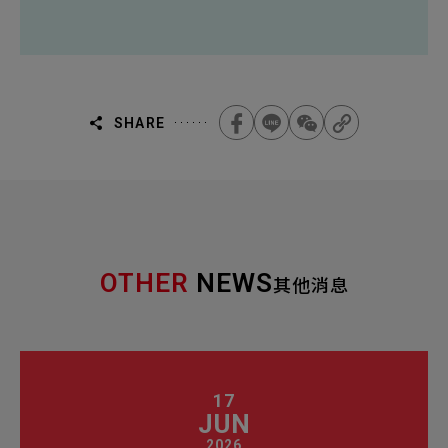
SHARE
OTHER
NEWS
其他消息
17
JUN
2026