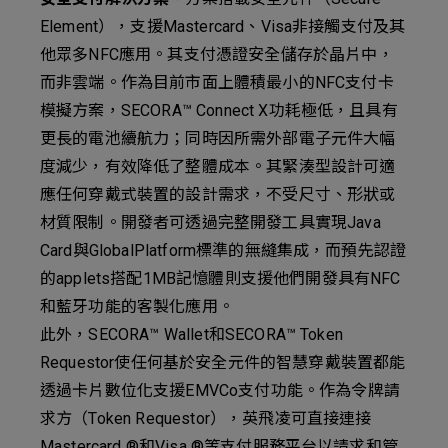
Element），支援Mastercard、Visa非接觸支付及其
他眾多NFC應用。其支付憑證安全儲存於晶片中，
而非雲端。作為目前市面上體積最小的NFC支付卡
模擬方案，SECORA™ Connect X功耗極低，且具有
更長的電池續航力；同時因所需外部電子元件大幅
度減少，有效降低了整體成本。其緊湊型設計可適
應任何穿戴式裝置的設計需求，不受尺寸、形狀或
材質限制。開發者可透過完整開發工具實現Java
Card與GlobalPlatform標準的無縫集成，而預先認證
的applets搭配1MB記憶體則支援他們開發具有NFC
和藍牙功能的客製化應用。
此外，SECORA™ Wallet和SECORA™ Token
Requestor使任何基於安全元件的智慧穿戴裝置都能
透過卡片數位化支援EMVCo支付功能。作為令牌請
求方（Token Requestor），英飛凌可直接連接
Mastercard ®和Visa ®等支付服務平台以請求和管