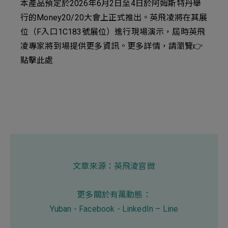
本產品預定於2026年6月2日至4日於阿姆斯特丹舉
行的‌Money20/20大會‌上正式推出。英飛凌將在其展
位（F入口1C183號展位）進行現場演示，屆時英飛
凌專家將到場提供更多資訊。更多詳情，請瀏覽👉
點擊此處
文章來源：
英飛淩官微
更多關於有萬動態：
Yuban
-
Facebook
-
LinkedIn
–
Line