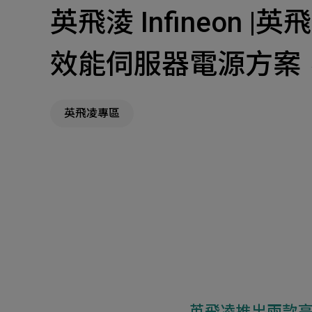
英飛淩 Infineon |
主
Machinery Materi
效能伺服器電源方案
其
機材事業群
英飛凌專區
Pr
英飛凌推出兩款高