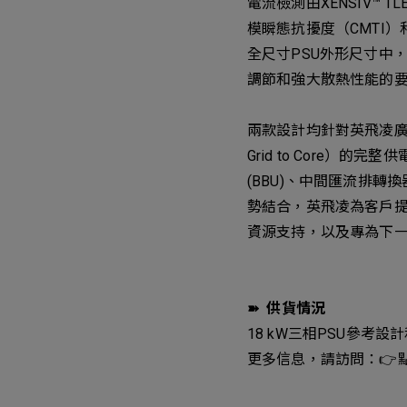
電流檢測由XENSIV™
模瞬態抗擾度（CMTI）
全尺寸PSU外形尺寸中
調節和強大散熱性能的
兩款設計均針對英飛凌廣
Grid to Core）
(BBU)、中間匯流排轉換
勢結合，英飛凌為客戶
資源支持，以及專為下一
➽ 供貨情況
18 kW三相PSU參考設
更多信息，請訪問：👉