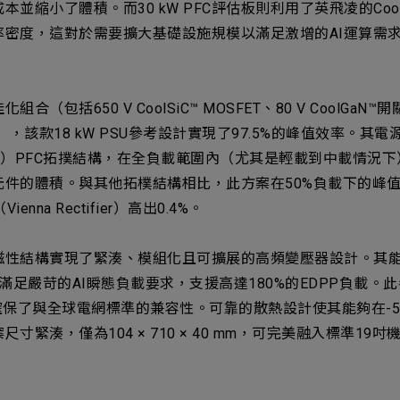
並縮小了體積。而30 kW PFC評估板則利用了英飛凌的Coo
率密度，這對於需要擴大基礎設施規模以滿足激增的AI運算需
。
包括650 V CoolSiC™ MOSFET、80 V CoolGaN™開
），該款18 kW PSU參考設計實現了97.5%的峰值效率。其
C）PFC拓撲結構，在全負載範圍內（尤其是輕載到中載情況
件的體積。與其他拓樸結構相比，此方案在50%負載下的峰值
nna Rectifier）高出0.4%。
磁性結構實現了緊湊、模組化且可擴展的高頻變壓器設計。其
滿足嚴苛的AI瞬態負載要求，支援高達180%的EDPP負載。此參
確保了與全球電網標準的兼容性。可靠的散熱設計使其能夠在-5°
寸緊湊，僅為104 × 710 × 40 mm，可完美融入標準1