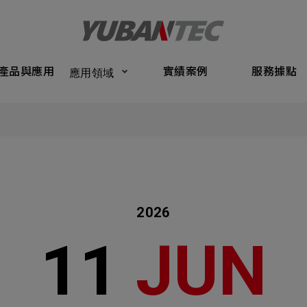
Products
Application
Performance Cases
Service Bas
產品與應用
實績案例
服務據點
應用領域
將送出諮詢表單
產品與應
Submit Form
們的業務服務
C
實績案例
如您有興趣
確認填寫資訊是否正確
服務據點
2026
關於我們
11
JUN
名
稱謂
最新消息
司名稱
聯繫電話
聯絡我們
ail