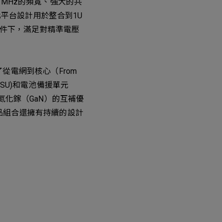
9 MHz的頻寬、強大的共
化平台設計用於整合到1U
條件下，滿足對精準電壓
從電網到核心（From
PSU)和電池備援單元
和氮化鎵（GaN）的互補優
品組合還擁有持續的設計