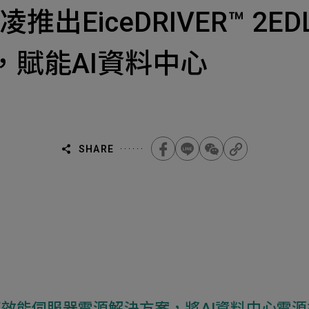
Select
選擇諮詢
英飛凌推出EiceDRIVER™ 
旨
人才
Machiner
als
，賦能AI資料中心
他問題
無
ojects Consulted
您諮詢的項目
Tot
SHARE
Electroni
下一步，送出表單
無
效能伺服器電源解決方案，將AI資料中心電源