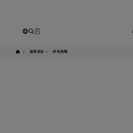
yuban
即
Our Business
Service
我
最新消息
所有新聞
請
全站搜尋
SEARCH
姓
公
Em