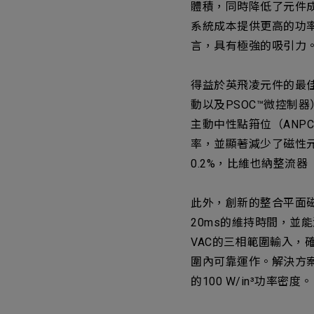
體積，同時降低了元件成本
系統成本提供更高的功
言，具有極強的吸引力
得益於英飛凌元件的最佳化組合（
動以及PSOC™微控制器
主動中性點箝位（ANP
率，並顯著減少了磁性元
0.2%，比維也納整流器（Vie
此外，創新的整合平面
20ms的維持時間，並能
VAC的三相範圍輸入，
圍內可靠運作。解決方案尺
的100 W/in³功率密度。