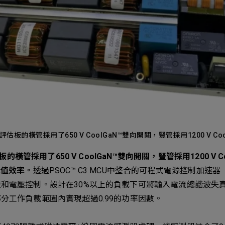
C評估板的橫管採用了650 V CoolGaN™雙向開關，豎管採用1200 V CoolS
板的橫管採用了650 V CoolGaN™雙向開關，豎管採用1200 V Coo
峰值效率。
透過PSOC™ C3 MCU中整合的可程式電源控制加速器
和電壓控制。設計在30%以上的負載下可將輸入電流總諧波失真（
分工作負載範圍內實現超過0.99的功率因數。