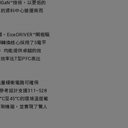
lGaN™技術，以更低的
求的資料中心營運商而
關、EiceDRIVER™閘極驅
電源轉換核心採用了5電平
下）均能提供卓越的效
效率比T型PFC高出
能量緩衝電路可確保
考設計支援311–528
C至45°C的環境溫度範
9吋機架機箱，並實現了驚人