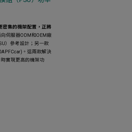
新增項目
更密集的機架配置，正將
向伺服器ODM和OEM廠
PSU）參考設計；另一款
0APFCcar)。這兩款解決
同時實現更高的機架功