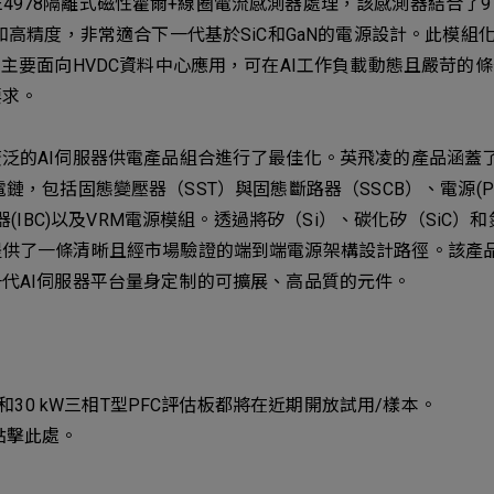
 TLE4978隔離式磁性霍爾+線圈電流感測器處理，該感測器結合了
和高精度，非常適合下一代基於SiC和GaN的電源設計。此模組
，主要面向HVDC資料中心應用，可在AI工作負載動態且嚴苛的
要求。
泛的AI伺服器供電產品組合進行了最佳化。英飛凌的產品涵蓋了
的完整供電鏈，包括固態變壓器（SST）與固態斷路器（SSCB）、電源(
器(IBC)以及VRM電源模組。透過將矽（Si）、碳化矽（SiC）
提供了一條清晰且經市場驗證的端到端電源架構設計路徑。該產
代AI伺服器平台量身定制的可擴展、高品質的元件。
計和30 kW三相T型PFC評估板都將在近期開放試用/樣本。
點擊此處
。