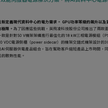
ess
新定義現代資料中心的電力需求。 GPU功率等級的飆升以及
向極限。
為了因應這些挑戰，英飛凌科技股份公司推出了兩款面
款是針對50 V機架架構進行最佳化的18 kW三相電源模組（
00 VDC電源側櫃（power sidecar）的機架交錯式機架設計的3
的AI伺服器供電產品組合，旨在幫助客戶縮短產品上市時間，
異的散熱性能。