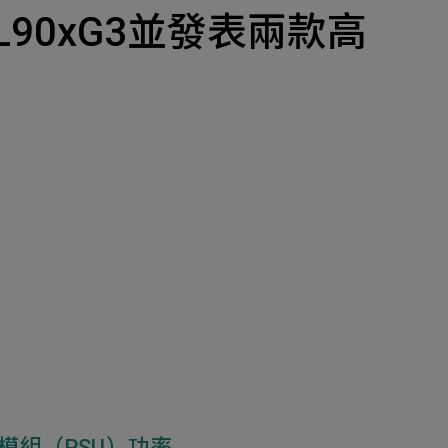
產品
2EDL90xG3並發表兩款高
招募
隱私權政策
y Materials
機材事業群
0
Total
諮詢項目
請點擊按鈕新增要諮詢的項目
0
al
新增項目
cs Business
電子事業群
0
Total
諮詢項目
請點擊按鈕新增要諮詢的項目
模組（PSU）功率