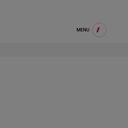
e
產品諮詢
MENU
Product
用
onsultation
得產品想要了解，請填寫以下表單，我們誠
摯的歡迎您的訊息
1
STEP