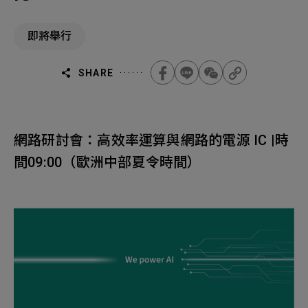
機材事業群
0
Total
即將舉行
0
Projects Consulted
您諮詢的項目
Total
產品與應用
無諮詢項目
請點擊按鈕新增要諮詢的項目
SHARE
實績案例
新增項目
服務據點
網路研討會：高效率運算與網路的電源 IC |時
下一步，送出表單
間09:00（歐洲中部夏令時間）
關於我們
Electronics Business
電子事業群
0
Total
最新消息
聯絡我們
無諮詢項目
請點擊按鈕新增要諮詢的項目
人才招募
隱私權政策