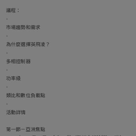
議程：
-
市場趨勢和需求
-
為什麼選擇英飛凌？
-
多相控制器
-
功率級
-
類比和數位負載點
-
活動詳情
第一節－亞洲焦點