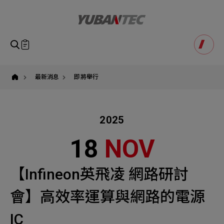
yuban
即將送出諮詢表單
產品諮詢
Product Consultation
Submit Form
如您有興趣得產品想要了解，請填寫以下表單，我們誠摯
最新消息
即將舉行
請確認填寫資訊是否正確
的歡迎您的訊息
Our Business
Service
我們的業務服務
全站搜尋
2025
SEARCH
姓名
1
稱謂
18
NOV
STEP
公司名稱
聯繫電話
【Infineon英飛凌 網路研討
Email
Select
選擇諮詢產品
會】高效率運算與網路的電源
主旨
Machinery Materials
Electronics Bus
IC
其他問題
Machinery Materials
機材事業群
電子事業群