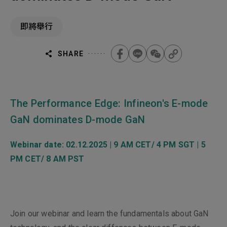
機材事業群
0
Total
即將舉行
0
Projects Consulted
您諮詢的項目
Total
產品與應用
無諮詢項目
請點擊按鈕新增要諮詢的項目
SHARE
實績案例
新增項目
服務據點
The Performance Edge: Infineon's E-mode
下一步，送出表單
GaN dominates D-mode GaN
關於我們
Electronics Business
Webinar date: 02.12.2025 | 9 AM CET/ 4 PM SGT | 5
電子事業群
0
Total
最新消息
PM CET/ 8 AM PST
聯絡我們
無諮詢項目
請點擊按鈕新增要諮詢的項目
Join our webinar and learn the fundamentals about GaN
人才招募
隱私權政策