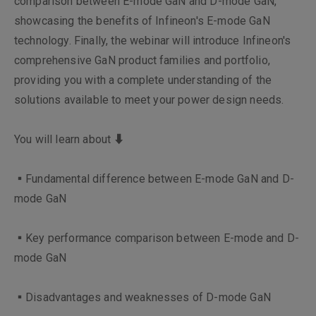
comparison between E-mode GaN and D-mode GaN,
showcasing the benefits of Infineon's E-mode GaN
technology. Finally, the webinar will introduce Infineon's
comprehensive GaN product families and portfolio,
providing you with a complete understanding of the
solutions available to meet your power design needs.
You will learn about ⬇
▪Fundamental difference between E-mode GaN and D-
mode GaN
▪Key performance comparison between E-mode and D-
mode GaN
▪Disadvantages and weaknesses of D-mode GaN