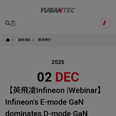
yuban
即將送出諮詢表單
產品諮詢
Product Consultation
Submit Form
如您有興趣得產品想要了解，請填寫以下表單，我們誠摯
最新消息
即將舉行
請確認填寫資訊是否正確
的歡迎您的訊息
Our Business
Service
我們的業務服務
全站搜尋
2025
SEARCH
姓名
1
稱謂
02
DEC
STEP
公司名稱
聯繫電話
【英飛凌Infineon |Webinar】
Email
Select
選擇諮詢產品
Infineon's E-mode GaN
主旨
Machinery Materials
Electronics Bus
dominates D-mode GaN
其他問題
Machinery Materials
機材事業群
電子事業群