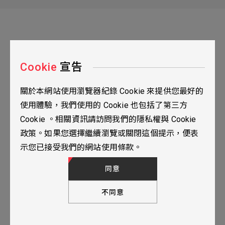
Cookie
宣告
關於本網站使用瀏覽器紀錄 Cookie 來提供您最好的
台北市115南港區三重路19之2號九樓
使用體驗，我們使用的 Cookie 也包括了第三方
02-2655-0077
Cookie 。相關資訊請訪問我們的隱私權與 Cookie
02-2655-0666
政策。如果您選擇繼續瀏覽或關閉這個提示，便表
人才招募
隱私權政策
TOP
示您已接受我們的網站使用條款。
© 2024 YUBANTEC. All Rights Reserved. Designed by
WDD.
同意
不同意
下一步，填寫聯繫表單