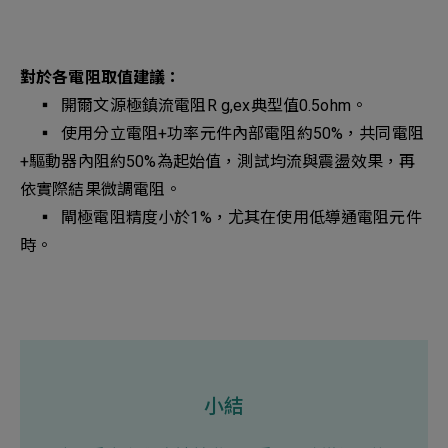
對於各電阻取值建議：
▪︎ 開爾文源極鎮流電阻R g,ex典型值0.5ohm。
▪︎ 使用分立電阻+功率元件內部電阻約50%，共同電阻
+驅動器內阻約50%為起始值，測試均流與震盪效果，再
依實際結果微調電阻。
▪︎ 閘極電阻精度小於1%，尤其在使用低導通電阻元件
時。
小結