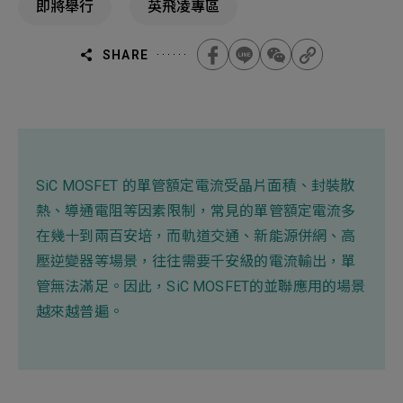
即將舉行
英飛凌專區
機材事業群
0
Total
0
Projects Consulted
您諮詢的項目
Total
SHARE
產品與應用
無諮詢項目
請點擊按鈕新增要諮詢的項目
實績案例
新增項目
服務據點
SiC MOSFET 的單管額定電流受晶片面積、封裝散
下一步，送出表單
熱、導通電阻等因素限制，常見的單管額定電流多
關於我們
在幾十到兩百安培，而軌道交通、新能源併網、高
Electronics Business
壓逆變器等場景，往往需要千安級的電流輸出，單
電子事業群
0
Total
最新消息
管無法滿足。因此，SiC MOSFET的並聯應用的場景
越來越普遍。
聯絡我們
無諮詢項目
請點擊按鈕新增要諮詢的項目
人才招募
隱私權政策