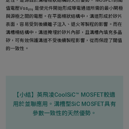
定性，是源自於溝槽柵狀結構的天然優勢。 MOSFET的閾
值電壓Vɢs₍ₜₕ₎ 是使元件開始形成導電通道所需的最小閘極
與源極之間的電壓。在平面柵狀結構中，溝道形成於矽片
表面，容易受到後續離子注入、退火等製程的影響。而在
溝槽柵結構中，溝道掩埋於矽片內部，且溝槽內填充多晶
矽，可有效保護溝道不受後續製程影響，從而保證了閾值
的一致性。
【小結】英飛凌CoolSiC™ MOSFET較適
用於並聯應用。溝槽型SiC MOSFET具有
參數一致性的天然優勢。