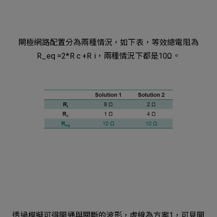
閘極網路配置分為兩種情況，如下表，等效總電阻為
R_eq =2*R c +R i，兩種情況下都是10Ω。
透過模擬可得開通與關斷的波形，虛線為方案1，可見開