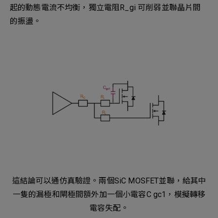
起的動態電流不均衡，獨立電阻R_gi 可削弱並聯晶片間
的振盪。
這結論可以通仿真驗證。兩個SiC MOSFET並聯，給其中
一隻的漏極和閘極間額外加一個小電容C gc1，模擬轉移
電容失配。