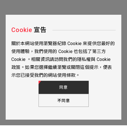
Cookie
宣告
關於本網站使用瀏覽器紀錄 Cookie 來提供您最好的
台北市115南港區三重路19之2號九樓
使用體驗，我們使用的 Cookie 也包括了第三方
02-2655-0077
Cookie 。相關資訊請訪問我們的隱私權與 Cookie
02-2655-0666
政策。如果您選擇繼續瀏覽或關閉這個提示，便表
人才招募
隱私權政策
TOP
示您已接受我們的網站使用條款。
© 2024 YUBANTEC. All Rights Reserved. Designed by
WDD.
同意
不同意
下一步，填寫聯繫表單