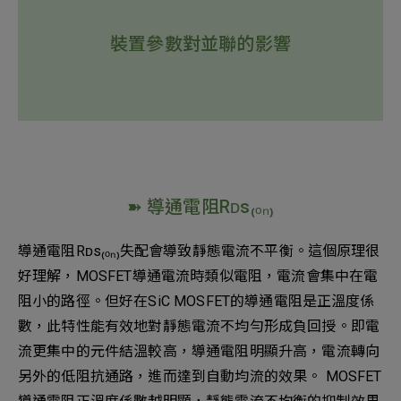
裝置參數對並聯的影響
➽ 導通電阻Rᴅs₍ₒₙ₎
導通電阻Rᴅs₍ₒₙ₎失配會導致靜態電流不平衡。這個原理很
好理解，MOSFET導通電流時類似電阻，電流會集中在電
阻小的路徑。但好在SiC MOSFET的導通電阻是正溫度係
數，此特性能有效地對靜態電流不均勻形成負回授。即電
流更集中的元件結溫較高，導通電阻明顯升高，電流轉向
另外的低阻抗通路，進而達到自動均流的效果。 MOSFET