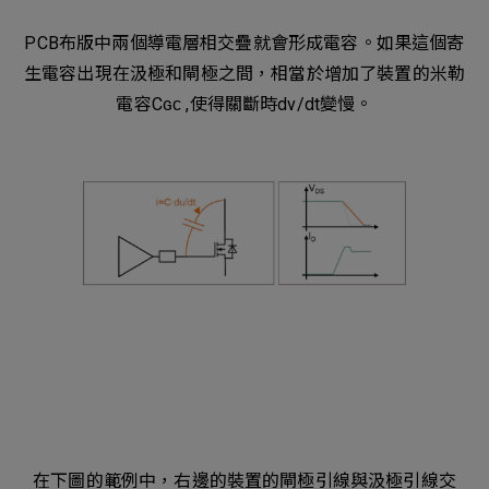
PCB布版中兩個導電層相交疊就會形成電容。如果這個寄
生電容出現在汲極和閘極之間，相當於增加了裝置的米勒
電容Cɢᴄ ,使得關斷時dv/dt變慢。
在下圖的範例中，右邊的裝置的閘極引線與汲極引線交