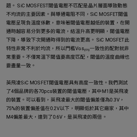
題。 SiC MOSFEST閾值電壓不匹配是晶片層面導致動態
不均流的主要因素。與導通電阻不同，SiC MOSFET閾值
電壓呈現負溫度係數，意味著閾值電壓越低的裝置，在開
通時越容易分到更多的電流，結溫升高更明顯，閾值電壓
下降，導致下次開通時得到的電流更高。 SiC MOSFET此
特性非常不利於均流，所以門檻Vɢs₍ₜₕ₎一致性的配對就非
常重要。不僅常溫下閾值要高度匹配，閾值的溫度曲線也
要盡量一致。
英飛凌SiC MOSFET閾值電壓具有高度一致性。我們測試
了4個品牌的各70pcs裝置的閾值電壓，其中M1是英飛凌
的裝置。可以看到，英飛凌最大的閾值偏差僅為0.3V，
75%的裝置偏差值在0.2V以下，明顯低於其它廠家，其中
M4偏差最大，達到了0.6V，是英飛凌的兩倍。