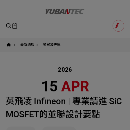
英
飛
凌,infineon,SiC,mosfet,
有
萬
科
即將送出諮詢表單
產品諮詢
技,yuban,SiC
Product Consultation
MOSFET
Submit Form
並
聯,
如您有興趣得產品想要了解，請填寫以下表單，我們誠摯
最新消息
英飛凌專區
請確認填寫資訊是否正確
的歡迎您的訊息
Our Business
Service
我們的業務服務
全站搜尋
2026
SEARCH
姓名
1
稱謂
15
APR
STEP
公司名稱
聯繫電話
英飛凌 Infineon | 專業請進 SiC
Email
Select
選擇諮詢產品
MOSFET的並聯設計要點
主旨
Machinery Materials
Electronics Bus
其他問題
Machinery Materials
機材事業群
電子事業群