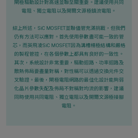
閘極驅動設計對高速並聯至關重要。建議使用共同
電阻、獨立電阻以及開爾文源極鎮流電阻。
綜上所述，SiC MOSFET並聯儘管充滿挑戰，但我們
仍有方法可以應對。首先使用參數盡可能一致的管
芯，而英飛凌SiC MOSFET因為溝槽柵極結構和嚴格
的製程管控，在各個參數上都具有良好的一致性。
其次，系統設計非常重要，驅動迴路、功率迴路及
散熱佈局要盡量對稱，對性稱可以透過交換元件交
叉驗證。最後，閘極電阻網路的最佳化設計能夠弱
化晶片參數失配及佈局不對稱對均流的影響，建議
同時使用共同電阻、獨立電阻以及開爾文源極接腳
電阻。