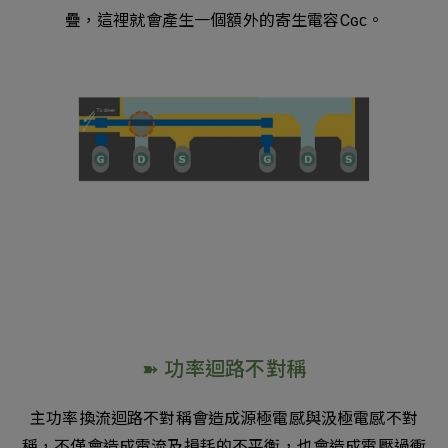
疊，這裡就會產生一個額外的寄生電容Cɢᴄ。
➽ 功率迴路不對稱
主功率換流迴路不對稱會造成源極電感與汲極電感不對
稱，不僅會造成電流及損耗的不平衡，也會造成電壓過衝