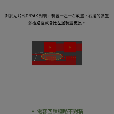
對於貼片式D²PAK 封裝，裝置一左一右放置，右邊的裝置
源極路徑就會比左邊裝置更長。
▪︎ 電容回饋迴路不對稱