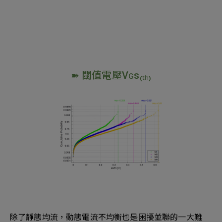
➽ 閾值電壓Vɢs₍ₜₕ₎
除了靜態均流，動態電流不均衡也是困擾並聯的一大難