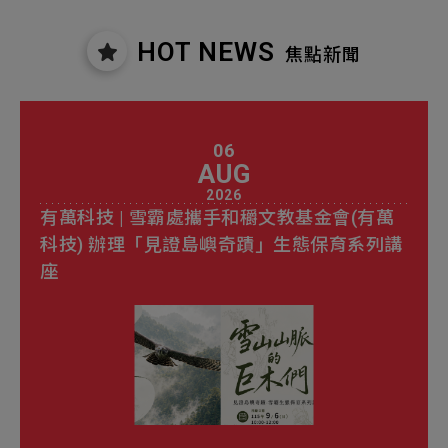
機材事業群
0
Total
HOT NEWS
焦點新聞
0
Projects Consulted
您諮詢的項目
Total
產品與應用
無諮詢項目
請點擊按鈕新增要諮詢的項目
實績案例
06
AUG
新增項目
服務據點
2026
下一步，送出表單
有萬科技 | 雪霸處攜手和穱文教基金會(有萬
科技) 辦理「見證島嶼奇蹟」生態保育系列講
關於我們
Electronics Business
座
電子事業群
0
Total
最新消息
聯絡我們
無諮詢項目
請點擊按鈕新增要諮詢的項目
人才招募
隱私權政策