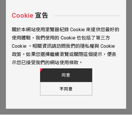
Cookie
宣告
關於本網站使用瀏覽器紀錄 Cookie 來提供您最好的
台北市115南港區三重路19之2號九樓
使用體驗，我們使用的 Cookie 也包括了第三方
02-2655-0077
Cookie 。相關資訊請訪問我們的隱私權與 Cookie
02-2655-0666
政策。如果您選擇繼續瀏覽或關閉這個提示，便表
人才招募
隱私權政策
TOP
示您已接受我們的網站使用條款。
© 2024 YUBANTEC. All Rights Reserved. Designed by
WDD.
同意
不同意
下一步，填寫聯繫表單