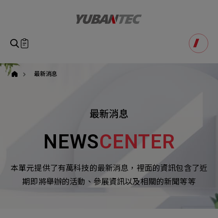
yuban
即將送出諮詢表單
產品諮詢
Product Consultation
Submit Form
最新消息
如您有興趣得產品想要了解，請填寫以下表單，我們誠摯
請確認填寫資訊是否正確
的歡迎您的訊息
Our Business
Service
我們的業務服務
全站搜尋
最新消息
SEARCH
姓名
1
稱謂
NEWS
CENTER
STEP
公司名稱
聯繫電話
本單元提供了有萬科技的最新消息，裡面的資訊包含了近
Email
Select
選擇諮詢產品
期即將舉辦的活動、參展資訊以及相關的新聞等等
主旨
Machinery Materials
Electronics Bus
其他問題
Machinery Materials
機材事業群
電子事業群