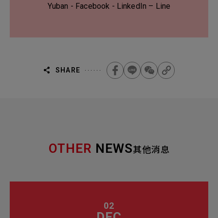
Yuban
-
Facebook
-
LinkedIn
–
Line
SHARE
OTHER
NEWS
其他消息
02
DEC