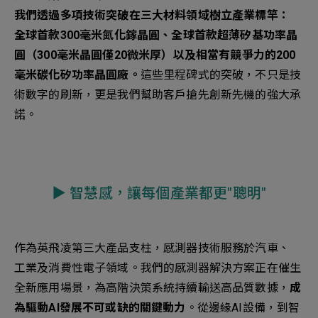
我們透過多項技術突破在三大材料領域樹立產業標竿：
全球首款300毫米氮化鎵晶圓、全球首款超薄矽基功率晶
圓（300毫米晶圓僅20微米厚）以及相當有競爭力的200
毫米碳化矽功率晶圓廠。
這些里程碑式的突破，不只是技
術數字的刷新，更是我們幫助客戶搶先創新先機的強大承
諾。
▶︎ 智慧感，讓每個產業都更"聰明"
作為英飛凌第三大產品支柱，感測器技術服務於汽車、
工業及消費性電子領域。我們的感測器解決方案正在催生
全新應用場景，為高階決策系統持續輸送高品質數據，
成
為驅動AI發展不可或缺的關鍵動力
。從邊緣AI設備，到智