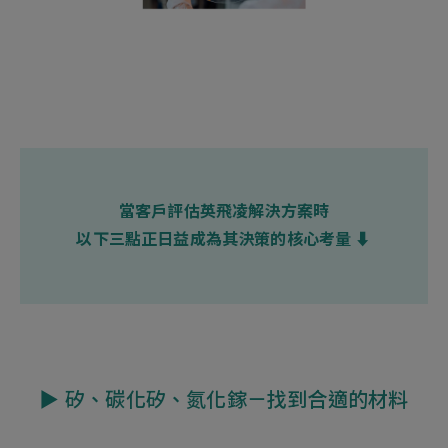
當客戶評估英飛凌解決方案時
以下三點正日益成為其決策的核心考量 ⬇
▶︎ 矽、碳化矽、氮化鎵－找到合適的材料