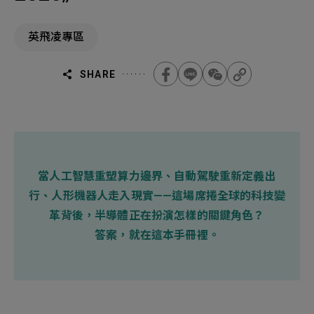
機材事業群
0
Total
英飛凌專區
0
Projects Consulted
您諮詢的項目
Total
產品與應用
無諮詢項目
請點擊按鈕新增要諮詢的項目
SHARE
實績案例
新增項目
服務據點
下一步，送出表單
關於我們
當人工智慧重塑算力邊界、自動駕駛重新定義出
Electronics Business
行、人形機器人走入現實——這場席捲全球的科技變
電子事業群
0
Total
最新消息
革背後，半導體正在扮演怎樣的關鍵角色？
答案，就在這本手冊裡。
聯絡我們
無諮詢項目
請點擊按鈕新增要諮詢的項目
人才招募
隱私權政策