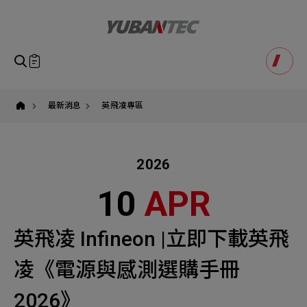
英
飛
凌,infineon,
有
萬
科
即將送出諮詢表單
產品諮詢
技,yuban,AI,
Product Consultation
自
Submit Form
動
駕
如您有興趣得產品想要了解，請填寫以下表單，我們誠摯
最新消息
英飛凌專區
駛,
請確認填寫資訊是否正確
人
的歡迎您的訊息
Our Business
Service
我們的業務服務
全站搜尋
形
機
器
2026
SEARCH
姓名
人,
功
1
稱謂
10
APR
率
STEP
半
公司名稱
導
體,
聯繫電話
英飛凌 Infineon |立即下載英飛
感
測
Email
Select
選擇諮詢產品
器
凌《電源與感測選購手冊
解
主旨
Machinery Materials
Electronics Bus
決
方
2026》
其他問題
Machinery Materials
機材事業群
電子事業群
案