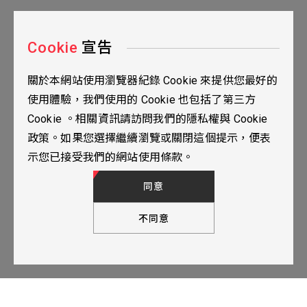
Cookie
宣告
關於本網站使用瀏覽器紀錄 Cookie 來提供您最好的
台北市115南港區三重路19之2號九樓
使用體驗，我們使用的 Cookie 也包括了第三方
02-2655-0077
Cookie 。相關資訊請訪問我們的隱私權與 Cookie
02-2655-0666
政策。如果您選擇繼續瀏覽或關閉這個提示，便表
人才招募
隱私權政策
TOP
示您已接受我們的網站使用條款。
© 2024 YUBANTEC. All Rights Reserved. Designed by
WDD.
同意
不同意
下一步，填寫聯繫表單