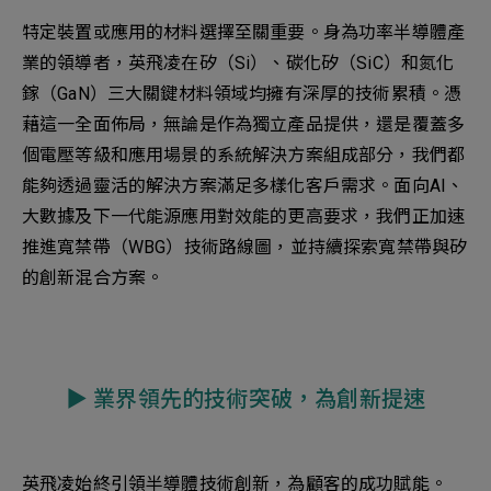
特定裝置或應用的材料選擇至關重要。身為功率半導體產
業的領導者，英飛凌在矽（Si）、碳化矽（SiC）和氮化
鎵（GaN）三大關鍵材料領域均擁有深厚的技術累積。憑
藉這一全面佈局，無論是作為獨立產品提供，還是覆蓋多
個電壓等級和應用場景的系統解決方案組成部分，我們都
能夠透過靈活的解決方案滿足多樣化客戶需求。面向AI、
大數據及下一代能源應用對效能的更高要求，我們正加速
推進寬禁帶（WBG）技術路線圖，並持續探索寬禁帶與矽
的創新混合方案。
▶︎ 業界領先的技術突破，為創新提速
英飛凌始終引領半導體技術創新，為顧客的成功賦能。