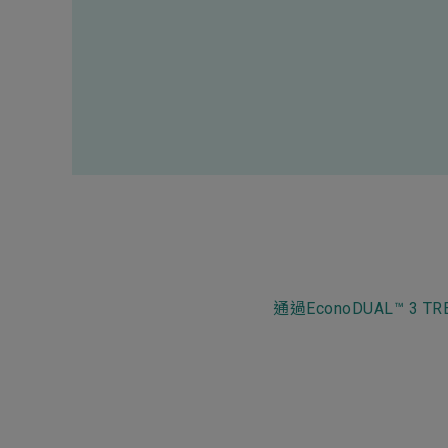
Electronics Busin
電子事業群
通過EconoDUAL™ 3