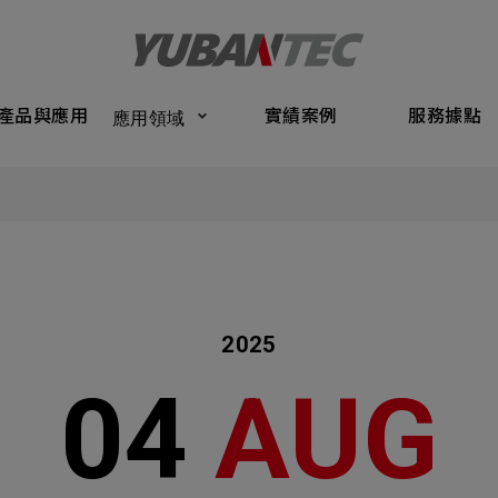
Products
Application
Performance Cases
Service Bas
產品與應用
實績案例
服務據點
應用領域
將送出諮詢表單
產品與應
Submit Form
們的業務服務
C
實績案例
如您有興趣
確認填寫資訊是否正確
服務據點
2025
關於我們
04
AUG
名
稱謂
最新消息
司名稱
聯繫電話
聯絡我們
ail