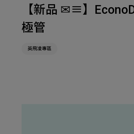
【新品 ✉≡】EconoDU
主
Machinery Materi
極管
其
機材事業群
英飛凌專區
Pr