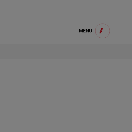
e
產品諮詢
MENU
Product
用
onsultation
得產品想要了解，請填寫以下表單，我們誠
摯的歡迎您的訊息
1
STEP