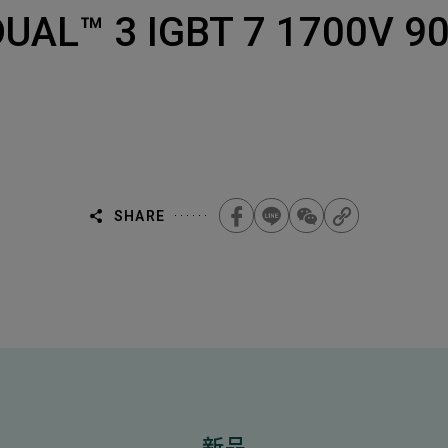
Select
選擇諮詢
AL™ 3 IGBT 7 1700
旨
人才
Machiner
als
他問題
無
ojects Consulted
您諮詢的項目
Tot
SHARE
Electroni
下一步，送出表單
無
新品