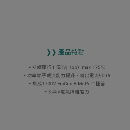
❱❱ 產品特點
▪持續運行工況Tvj（op）max 175℃
▪功率端子載流能力提升，輸出電流900A
▪集成1700V EmCon 8 MePo二極管
▪3.4kV電氣隔離能力