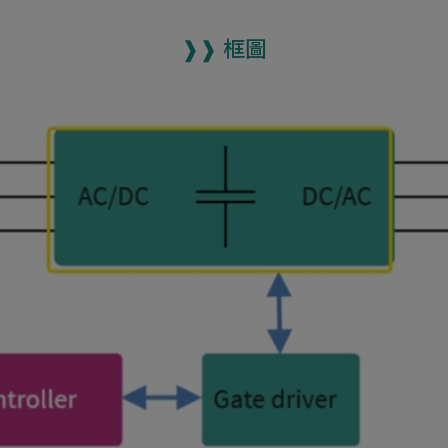
❱❱ 框圖