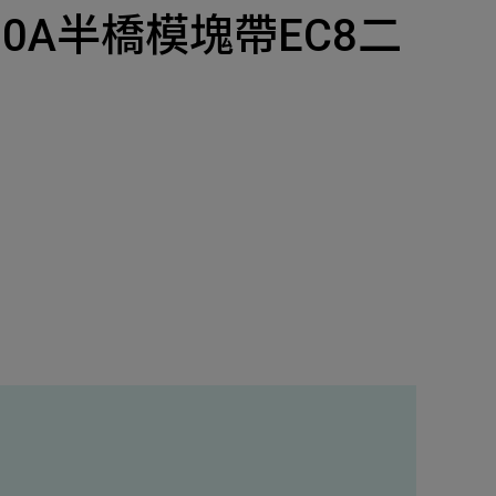
產品
V 900A半橋模塊帶EC8二
招募
隱私權政策
y Materials
機材事業群
0
Total
諮詢項目
請點擊按鈕新增要諮詢的項目
0
al
新增項目
cs Business
電子事業群
0
Total
諮詢項目
請點擊按鈕新增要諮詢的項目