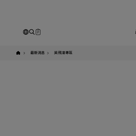
yuban
即
Our Business
Service
我
最新消息
英飛凌專區
請
全站搜尋
SEARCH
姓
公
Em