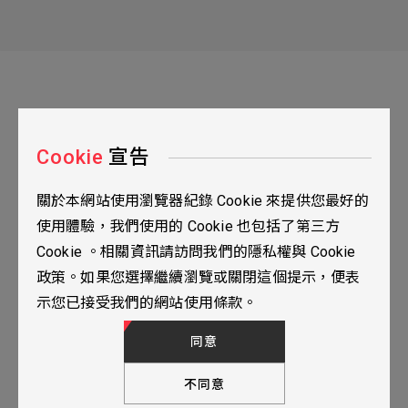
Cookie
宣告
關於本網站使用瀏覽器紀錄 Cookie 來提供您最好的
台北市115南港區三重路19之2號九樓
使用體驗，我們使用的 Cookie 也包括了第三方
02-2655-0077
Cookie 。相關資訊請訪問我們的隱私權與 Cookie
02-2655-0666
政策。如果您選擇繼續瀏覽或關閉這個提示，便表
人才招募
隱私權政策
TOP
示您已接受我們的網站使用條款。
© 2024 YUBANTEC. All Rights Reserved. Designed by
WDD.
同意
不同意