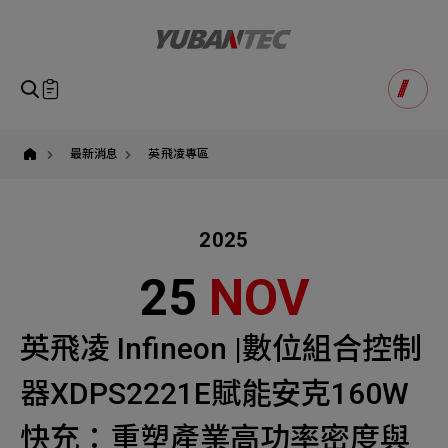
英
飛
凌,infineon,
有
萬
科
即將送出諮詢表單
產品諮詢
技,XDPS2221E,
Product Consultation
快
Submit Form
充,GaN,
功
如您有興趣得產品想要了解，請填寫以下表單，我們誠摯
最新消息
英飛凌專區
率
請確認填寫資訊是否正確
元
的歡迎您的訊息
Our Business
Service
我們的業務服務
全站搜尋
件,
2025
SEARCH
姓名
1
稱謂
25
NOV
STEP
公司名稱
聯繫電話
英飛凌 Infineon |數位組合控制
Email
Select
選擇諮詢產品
器XDPS2221E賦能安克160W
主旨
Machinery Materials
Electronics Bus
快充：重塑產業高功率密度與
其他問題
Machinery Materials
機材事業群
電子事業群