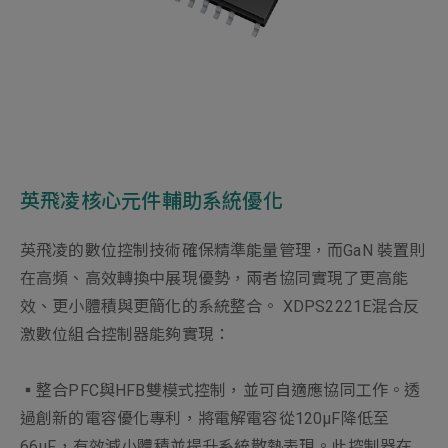
英飛凌核心元件輔助系統優化
英飛凌的數位控制技術確保精準能量管理，而GaN 裝置則
在高頻、高效轉換中展現優勢，兩者協同實現了更高能
效、更小體積與更簡化的系統整合。 XDPS2221E混合反
激數位組合控制器能夠實現：
▪整合PFC與HFB雙模式控制，並可自適應協同工作。透
過創新的電容優化專利，將電解電容從120µF降低至
66µF，有效減小體積並提升系統散熱表現。此控制器在