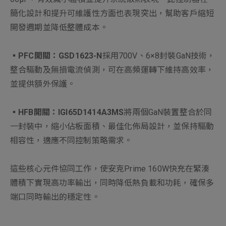
簡化設計和提升可維護性方面也表現突出，幫助客戶縮短
開發週期並降低整體成本。
▪
PFC開關：GSD1
623-N
採用700V、6×8封裝GaN技術，
整合驅動及無損電流偵測，可在高頻運轉下維持高效率，
並提供額外保護。
▪
HFB開關：IGI65D1414A3MS
將兩個GaN裝置整合於同
一封裝中，縮小佔板面積、最佳化佈局設計，並保持驅動
相容性，適應不同控制策略需求。
這些核心元件協同工作，使安克Prime 160W快充在緊湊
體積下實現高功率輸出，同時降低熱負載和功耗，確保多
端口同時輸出的穩定性。