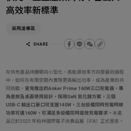
機材事業群
0
Total
高效率新標準
0
Projects Consulted
您諮詢的項目
Total
產品與應用
英飛凌專區
無諮詢項目
請點擊按鈕新增要諮詢的項目
實績案例
SHARE
新增項目
服務據點
下一步，送出表單
關於我們
在快充產品持續朝向小型化、高能源效率方向發展的過程
Electronics Business
中，如何在有限空間內實現更高輸出功率，成為產業的共
電子事業群
0
Total
最新消息
同挑戰。
安克推出的Anker Prime 160W三口充電器，專
為差旅及桌面使用設計，採用GaN 氮化鎵方案，三個
聯絡我們
USB-C 輸出口單口可支援140W，三台設備同時充電時總
無諮詢項目
請點擊按鈕新增要諮詢的項目
功率可達160W，可滿足多設備同時高效充電需求。
本產
品已於2025 年柏林國際電子消費品展（IFA）正式發表。
人才招募
隱私權政策