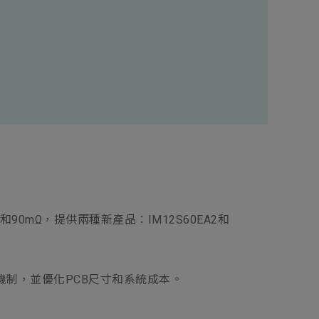
新增項目
0mΩ和90mΩ，提供兩種新產品：IM12S60EA2和
保護機制，並優化PCB尺寸和系統成本。