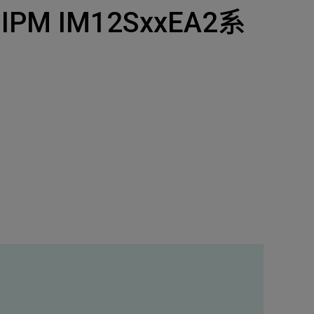
產品
IPM IM12SxxEA2系
招募
隱私權政策
y Materials
機材事業群
0
Total
諮詢項目
請點擊按鈕新增要諮詢的項目
0
al
新增項目
cs Business
電子事業群
0
Total
諮詢項目
請點擊按鈕新增要諮詢的項目