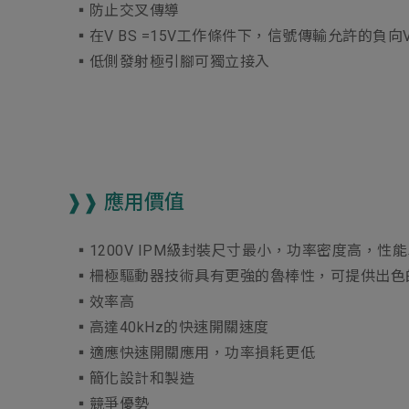
▪︎防止交叉傳導
▪︎在V BS =15V工作條件下，信號傳輸允許的負向
▪︎低側發射極引腳可獨立接入
❱❱ 應用價值
▪︎1200V IPM級封裝尺寸最小，功率密度高，性
▪︎柵極驅動器技術具有更強的魯棒性，可提供出色
▪︎效率高
▪︎高達40kHz的快速開關速度
▪︎適應快速開關應用，功率損耗更低
▪︎簡化設計和製造
▪︎競爭優勢