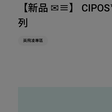
【新品 ✉≡】 CIPOS™ 
主
Machinery Materi
列
其
機材事業群
英飛凌專區
Pr