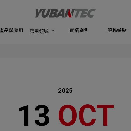
Products
Application
Performance Cases
Service Bas
產品與應用
實績案例
服務據點
應用領域
將送出諮詢表單
產品與應
Submit Form
們的業務服務
C
實績案例
如您有興趣
確認填寫資訊是否正確
服務據點
2025
關於我們
13
OCT
名
稱謂
最新消息
司名稱
聯繫電話
聯絡我們
ail