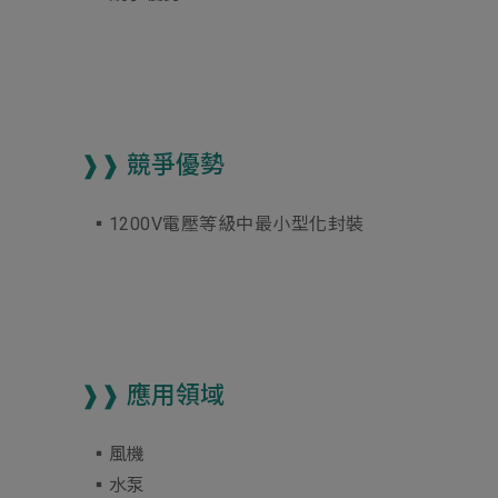
❱❱ 競爭優勢
▪︎1200V電壓等級中最小型化封裝
❱❱ 應用領域
▪︎風機
▪︎水泵