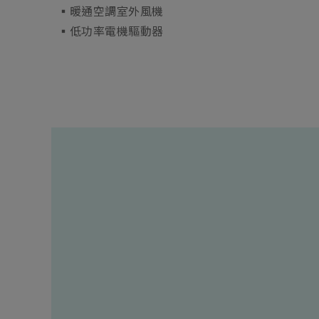
▪︎暖通空調室外風機
▪︎低功率電機驅動器