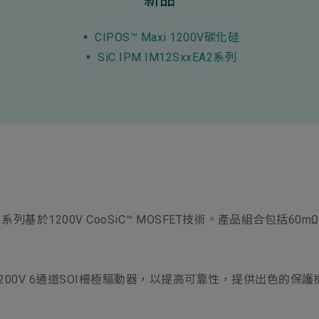
ess
▪︎ CIPOS™ Maxi 1200V碳化硅
▪︎ SiC IPM IM12SxxEA2系列
xEA2系列基於1200V CooSiC™ MOSFET技術。產品組合包括6
化的1200V 6通道SOI柵極驅動器，以提高可靠性，提供出色的