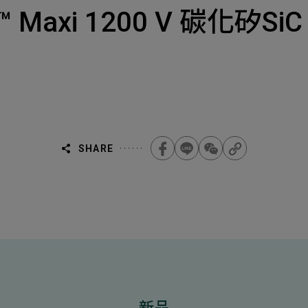
Select
選擇諮詢
Maxi 1200 V 碳化矽SiC 
旨
人才
Machiner
als
他問題
無
ojects Consulted
您諮詢的項目
Tot
SHARE
Electroni
下一步，送出表單
無
新品