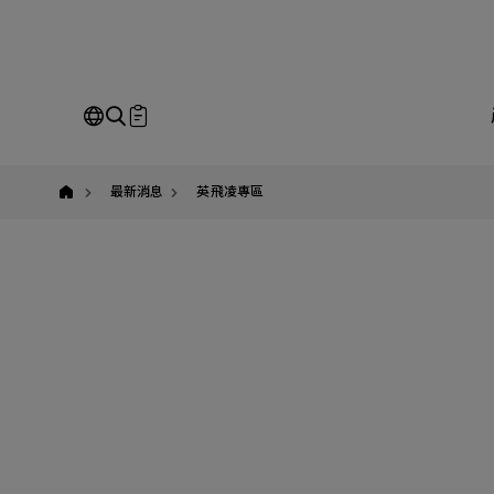
yuban
即
Our Business
Service
我
最新消息
英飛凌專區
請
全站搜尋
SEARCH
姓
公
Em