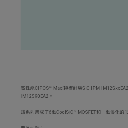
Electronics Busin
電子事業群
高性能CIPOS™ Maxi轉模封裝SiC IPM IM12Sx
IM12S90EA2。
該系列集成了6個CoolSiC™ MOSFET和一個優