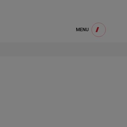
e
產品諮詢
MENU
Product
用
onsultation
得產品想要了解，請填寫以下表單，我們誠
摯的歡迎您的訊息
1
STEP