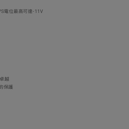
VS電位最高可達-11V
能卓越
的保護