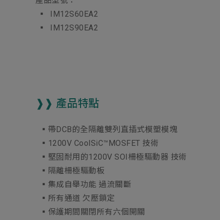
產品型號：
▪ IM12S60EA2
▪ IM12S90EA2
❱❱ 產品特點
▪︎帶DCB的全隔離雙列直插式模塑模塊
▪︎1200V
CoolSiC™MOSFET
技術
▪︎堅固耐用的1200V SOI柵極驅動器 技術
▪︎隔離柵極驅動板
▪︎集成自舉功能 過流關斷
▪︎所有通道 欠壓鎖定
▪︎保護期間關閉所有六個開關