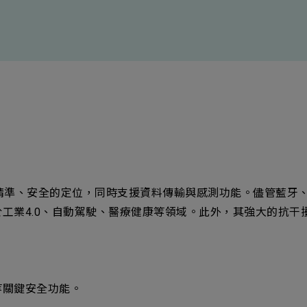
精準、安全的定位，同時支援資料傳輸與感測功能。儘管藍牙、W
工業4.0、自動駕駛、醫療健康等領域。此外，其強大的抗干
等關鍵安全功能。