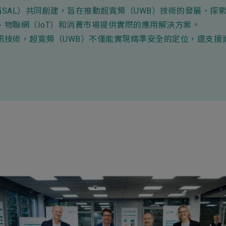
bs（簡稱SAL）共同創建，旨在推動超寬頻（UWB）技術的發展、
ess
、物聯網（IoT）和消費市場提供實際的應用解決方案。
訊技術，超寬頻（UWB）不僅能實現精準安全的定位，還支援