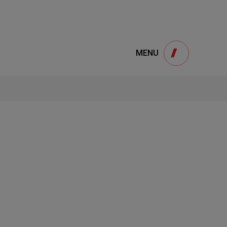
e
產品諮詢
MENU
Product
用
onsultation
得產品想要了解，請填寫以下表單，我們誠
摯的歡迎您的訊息
1
STEP