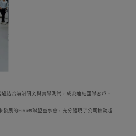
透過結合前沿研究與實際測試，成為連結國際客戶、
未來發展的FiRa®聯盟董事會，充分體現了公司推動超