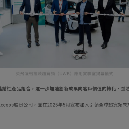
連結性產品組合，進一步加速創新成果向客戶價值的轉化
，並
Access股份公司，並在2025年5月宣布加入引領全球超寬頻