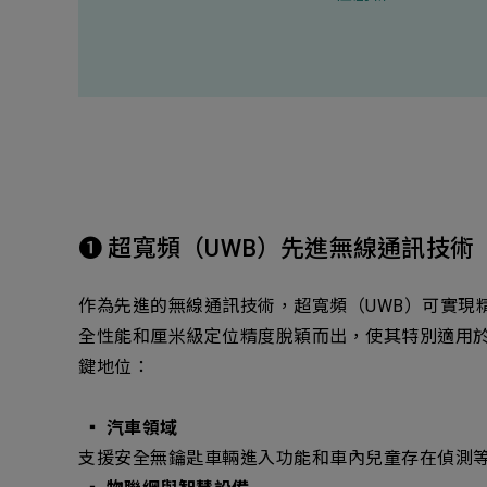
➊ 超寬頻（UWB）先進無線通訊技術
作為先進的無線通訊技術，超寬頻（UWB）可實現
全性能和厘米級定位精度脫穎而出，使其特別適用於
鍵地位：
▪ 汽車領域
支援安全無鑰匙車輛進入功能和車內兒童存在偵測