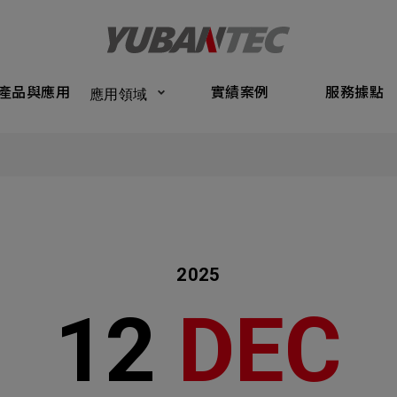
Products
Application
Performance Cases
Service Bas
產品與應用
實績案例
服務據點
應用領域
將送出諮詢表單
產品與應
Submit Form
們的業務服務
C
實績案例
如您有興趣
確認填寫資訊是否正確
服務據點
2025
關於我們
12
DEC
名
稱謂
最新消息
司名稱
聯繫電話
聯絡我們
ail