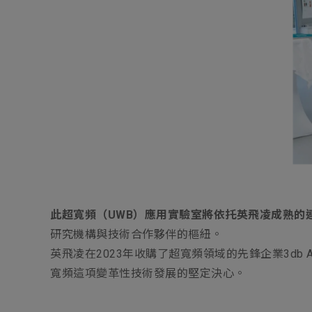
此超寬頻（UWB）應用實驗室將依托英飛凌成熟的
研究機構與技術合作夥伴的樞紐。
英飛凌在2023年收購了超寬頻領域的先鋒企業3db 
寬頻這項變革性技術發展的堅定決心。