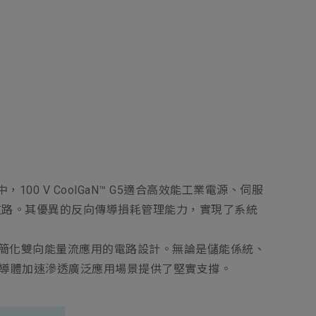
，100 V CoolGaN™ G5適合高效能工業電源、伺服
道路。其優異的反向傳導損耗管理能力，實現了系統
簡化雙向能量流應用的電路設計。無論是儲能係統、
半導體加速滲透廣泛應用場景提供了堅實支撐。