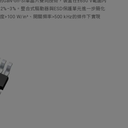
-on-Si單晶片雙向技術，裝置在±650 V範圍內
升2%–3%。整合式驅動器與ESD保護單元進一步簡化
 W/in³、開關頻率>500 kHz的條件下實現