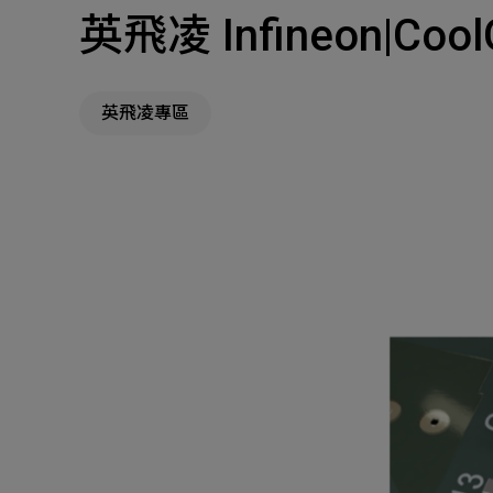
英飛凌 Infineon|
主
Machinery Materi
其
英飛凌專區
機材事業群
Pr