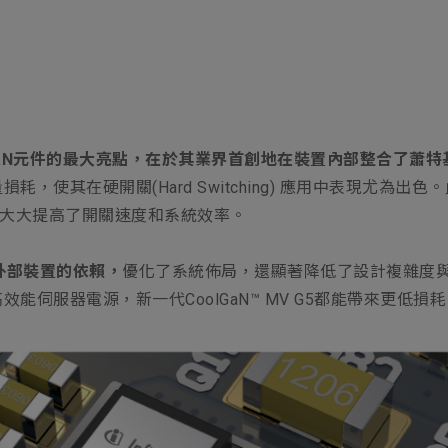
5區別於傳統GaN元件的最大亮點，在於其業界首創地在裝置內部整合了蕭
硬開關(Hard Switching) 應用中表現尤為出色。此外，Co
mΩ，大大提高了開關速度和系統效率。
對外部裝置的依賴，
優化了系統佈局，還顯著降低了設計複雜度與
能伺服器電源，新一代CoolGaN™ MV G5都能帶來更低