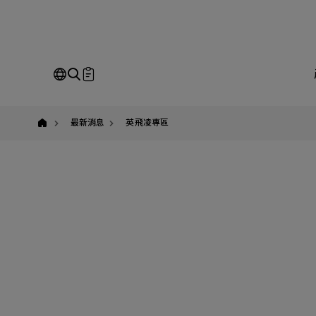
英
飛
凌,Infineon,
有
萬
科
技,GaN,CoolGaN
即
Our Business
Service
我
最新消息
英飛凌專區
請
全站搜尋
SEARCH
姓
公
Em