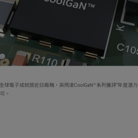
ess
25全球電子成就獎近日揭曉，英飛凌CoolGaN™系列獲評“年度潛力
認可。