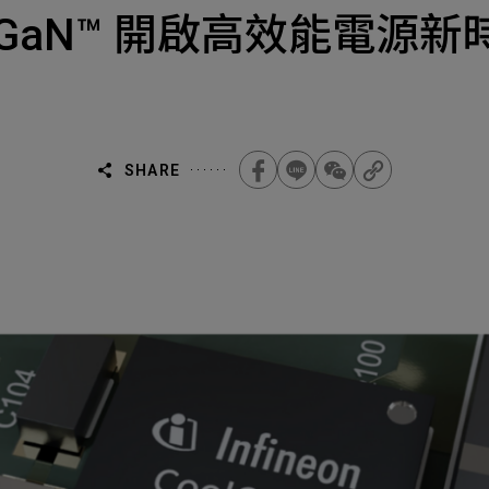
Select
選擇諮詢
CoolGaN™ 開啟高效能電源
旨
人才
Machiner
als
他問題
SHARE
無
ojects Consulted
您諮詢的項目
Tot
Electroni
下一步，送出表單
無