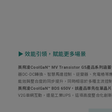
▶ 效能引領，賦能更多場景
英飛凌CoolGaN™ MV Transistor G5
器DC-DC轉換、智慧馬達控制、逆變器、充電樁
能效與整合度的同步提升，同時相容於多種主流控
英飛凌CoolGaN™ BDS 650V，該產品率先在
V2G車網互動，還是工業UPS，這項高度整合化