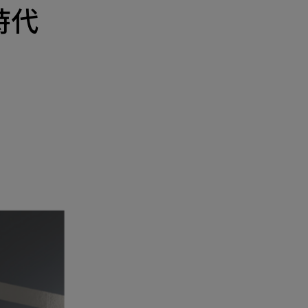
產品
新時代
招募
隱私權政策
y Materials
機材事業群
0
Total
諮詢項目
請點擊按鈕新增要諮詢的項目
0
al
新增項目
cs Business
電子事業群
0
Total
諮詢項目
請點擊按鈕新增要諮詢的項目