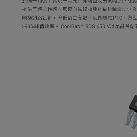
於同一封裝，實現一顆元件即可控制雙向電流，徹底取代傳
提供無體二極體、無反向恢復損耗的硬開關能力，RDS(
閘極迴路設計，降低寄生參數，使圖騰柱PFC、微型逆
>99%峰值效率。 CoolGaN™ BDS 650 