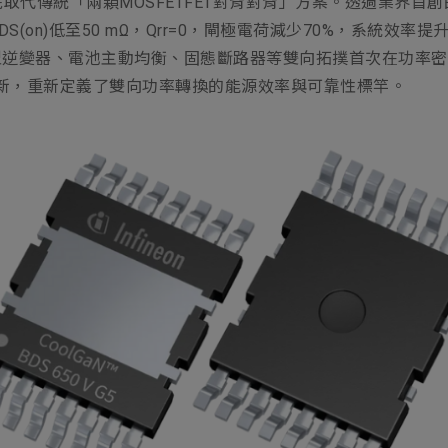
統「兩顆MOSFETFET對背對背」方案。透過業界首創的GaN
on)低至50 mΩ，Qrr=0，閘極電荷減少70%，系統效率提
變器、電池主動均衡、固態斷路器等雙向拓撲首次在功率密度>100
V以單晶片創新，重新定義了雙向功率轉換的能源效率與可靠性標竿。