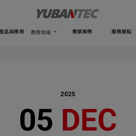
Products
Application
Performance Cases
Service Bas
產品與應用
實績案例
服務據點
應用領域
將送出諮詢表單
產品與應
Submit Form
們的業務服務
C
實績案例
如您有興趣
確認填寫資訊是否正確
服務據點
2025
關於我們
05
DEC
名
稱謂
最新消息
司名稱
聯繫電話
聯絡我們
ail