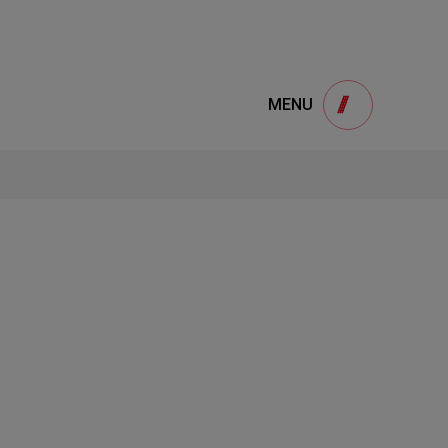
e
產品諮詢
MENU
Product
用
onsultation
得產品想要了解，請填寫以下表單，我們誠
摯的歡迎您的訊息
1
STEP