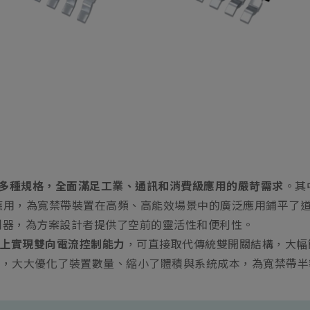
產品系列涵蓋多種規格，全面滿足工業、通訊和消費級應用的嚴苛需求
。其中
等應用，為寬禁帶裝置在高頻、高能效場景中的廣泛應用鋪平了
制器，為方案設計者提供了空前的靈活性和便利性。
單晶片上實現雙向電流控制能力
，可直接取代傳統雙開關結構，大幅
創新，大大優化了裝置數量、縮小了體積與系統成本，為寬禁帶