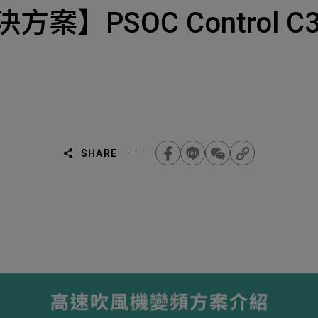
Select
選擇諮詢
|解決方案】PSOC Contr
旨
人才
Machiner
als
他問題
無
ojects Consulted
您諮詢的項目
Tot
SHARE
Electroni
下一步，送出表單
無