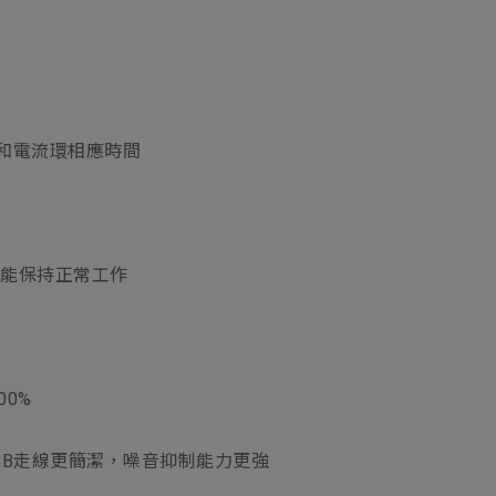
）
和電流環相應時間
仍能保持正常工作
0%
PCB走線更簡潔，噪音抑制能力更強