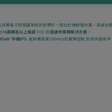
ess
爲消費電子和個護領域的新標杆。相比於傳統電吹風，高速吹
出
16萬轉及以上無感
FOC 的
高速吹風機解決方案
。
lGaN™半橋IPS
,能夠實高達100KHz的載頻控制,支持快速啓