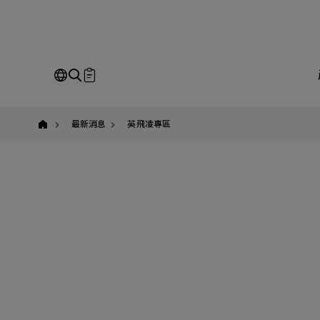
英
飛
凌,infineon,PSOC,
高
速
吹
風
即
機,PSOC
Control
C3,
Our Business
Service
我
最新消息
英飛凌專區
請
全站搜尋
SEARCH
姓
公
Em