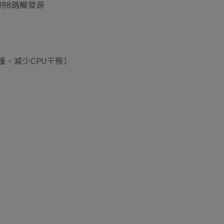
支持8路觸發源
護，減少CPU干預）
）