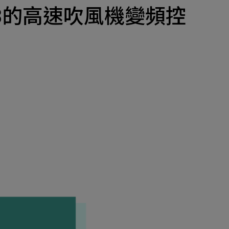
產品
ol C3的高速吹風機變頻控
招募
隱私權政策
y Materials
機材事業群
0
Total
諮詢項目
請點擊按鈕新增要諮詢的項目
0
al
新增項目
cs Business
電子事業群
0
Total
諮詢項目
請點擊按鈕新增要諮詢的項目