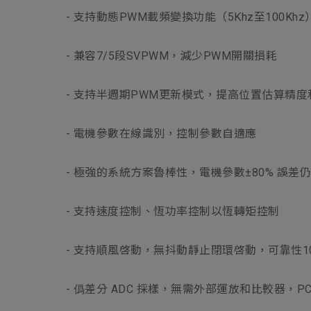
- 支持動態PWM載頻變換功能（5Khz至100Khz
- 兼容7/5段SVPWM，減少PWM開關損耗
- 支持半週期PWM更新模式，提高位置估算精度
- 電機參數在線識別，控制參數自適應
- 極強的系統方案魯棒性，電機參數±80% 誤差
- 支持速度控制、恆功率控制以恆轉矩控制
- 支持順風啓動，無抖動靜止閉環啓動，可靠性10
- 僞差分 ADC 採樣，無需外部運放和比較器，