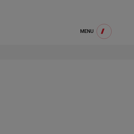
e
產品諮詢
MENU
Product
用
onsultation
得產品想要了解，請填寫以下表單，我們誠
摯的歡迎您的訊息
1
STEP