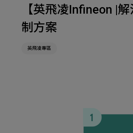
【英飛凌Infineon 
主
Machinery Materi
制方案
其
機材事業群
英飛凌專區
Pr