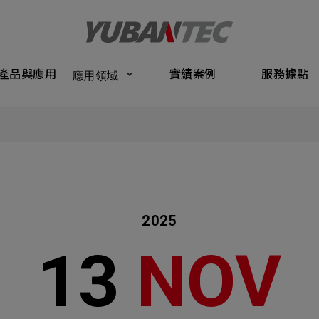
Products
Application
Performance Cases
Service Bas
產品與應用
實績案例
服務據點
應用領域
將送出諮詢表單
產品與應
Submit Form
們的業務服務
C
實績案例
如您有興趣
確認填寫資訊是否正確
服務據點
2025
關於我們
13
NOV
名
稱謂
最新消息
司名稱
聯繫電話
聯絡我們
ail