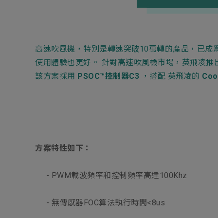
Electronics Busin
電子事業群
高速吹風機，特別是轉速突破10萬轉的產品，已成
使用體驗也更好。 針對高速吹風機市場，英飛凌推
該方案採用
PSOC™控制器C3
，搭配 英飛凌的
Coo
方案特性如下：
- PWM載波頻率和控制頻率高達100Khz
- 無傳感器FOC算法執行時間<8us