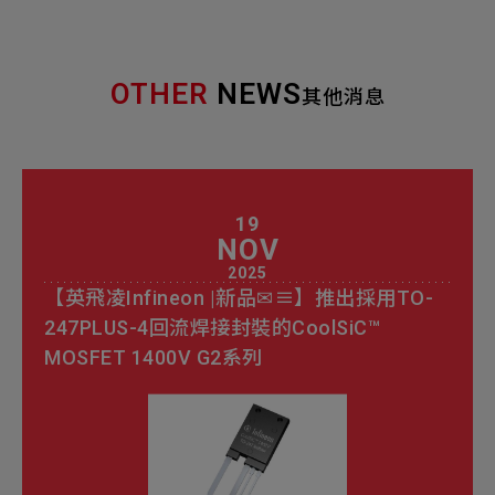
OTHER
NEWS
其他消息
19
NOV
2025
【英飛凌Infineon |新品✉≡】推出採用TO-
247PLUS-4回流焊接封裝的CoolSiC™
MOSFET 1400V G2系列