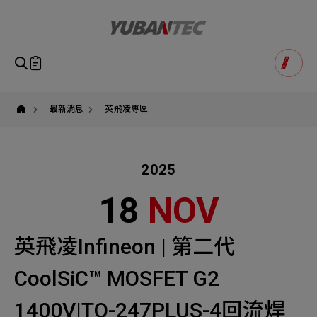
英
飛
凌,Infineon,CoolSiC,MOSFET,1400V,TO-
247,TO-
247PLUS,
回
即將送出諮詢表單
產品諮詢
流
Product Consultation
焊
Submit Form
接
封
如您有興趣得產品想要了解，請填寫以下表單，我們誠摯
最新消息
英飛凌專區
裝,IMYR140R008M2H,IMYR140R019M2H,
請確認填寫資訊是否正確
電
的歡迎您的訊息
Our Business
Service
我們的業務服務
全站搜尋
動
車
充
2025
SEARCH
姓名
電,
高
1
稱謂
18
NOV
功
STEP
率
公司名稱
輸
出,
聯繫電話
英飛凌Infineon | 第二代
Email
Select
選擇諮詢產品
CoolSiC™ MOSFET G2
主旨
Machinery Materials
Electronics Bus
1400V|TO-247PLUS-4回流焊
其他問題
Machinery Materials
機材事業群
電子事業群