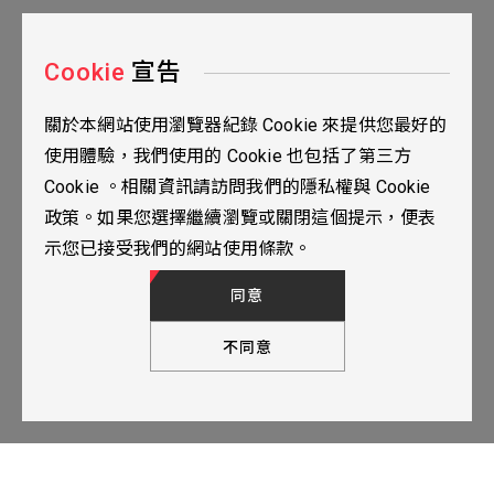
Cookie
宣告
關於本網站使用瀏覽器紀錄 Cookie 來提供您最好的
台北市115南港區三重路19之2號九樓
使用體驗，我們使用的 Cookie 也包括了第三方
02-2655-0077
Cookie 。相關資訊請訪問我們的隱私權與 Cookie
02-2655-0666
政策。如果您選擇繼續瀏覽或關閉這個提示，便表
人才招募
隱私權政策
TOP
示您已接受我們的網站使用條款。
© 2024 YUBANTEC. All Rights Reserved. Designed by
WDD.
同意
不同意
下一步，填寫聯繫表單