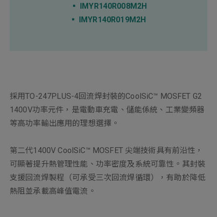
新增項目
▪︎
IMYR140R008M2H
▪︎
IMYR140R019M2H
採用TO-247PLUS-4回流焊封裝的CoolSiC™ MOSFET G2
1400V功率元件，是電動車充電、儲能係統、工業變頻器
等高功率輸出應用的理想選擇。
第二代1400V CoolSiC™ MOSFET 尖端技術具有前沿性，
可顯著提升熱管理性能、功率密度及系統可靠性。其封裝
支援回流焊製程（可承受三次回流焊循環），有助於降低
熱阻並承載高峰值電流。