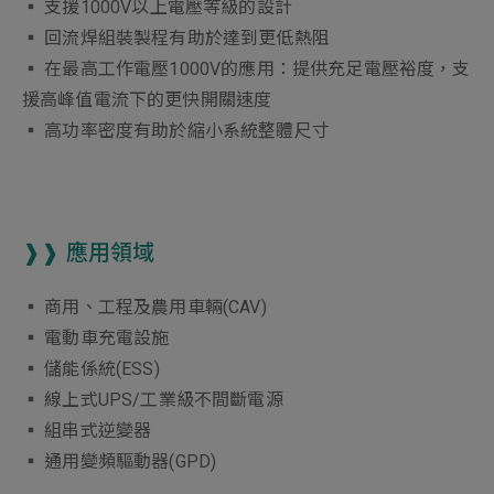
▪︎ 支援1000V以上電壓等級的設計
▪︎ 回流焊組裝製程有助於達到更低熱阻
▪︎ 在最高工作電壓1000V的應用：提供充足電壓裕度，支
援高峰值電流下的更快開關速度
▪︎ 高功率密度有助於縮小系統整體尺寸
❱❱ 應用領域
▪︎ 商用、工程及農用車輛(CAV)
▪︎ 電動車充電設施
▪︎ 儲能係統(ESS)
▪︎ 線上式UPS/工業級不間斷電源
▪︎ 組串式逆變器
▪︎ 通用變頻驅動器(GPD)