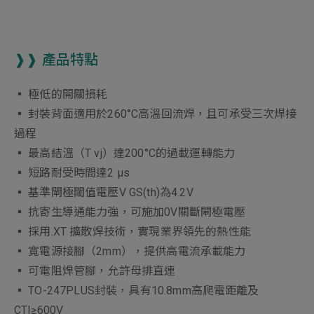
❱❱ 產品特點
▪︎ 極低的開關損耗
▪︎ 封裝背面適用於260°C高溫回流焊，且可承受三次焊接
過程
▪︎ 最高結溫（T vj）達200°C的過載運轉能力
▪︎ 短路耐受時間達2 µs
▪︎ 基準閘極閾值電壓V GS(th)為4.2V
▪︎ 抗寄生導通能力強，可施加0V關斷閘極電壓
▪︎ 採用.XT 擴散焊技術，實現業界領先的熱性能
▪︎ 寬電源接腳（2mm），提供高電流承載能力
▪︎ 可電阻焊管腳，允許母排直連
▪︎ TO-247PLUS封裝，具有10.8mm高爬電距離及
CTI≥600V