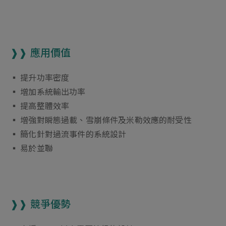
❱❱ 應用價值
▪︎ 提升功率密度
▪︎ 增加系統輸出功率
▪︎ 提高整體效率
▪︎ 增強對瞬態過載、雪崩條件及米勒效應的耐受性
▪︎ 簡化針對過流事件的系統設計
▪︎ 易於並聯
❱❱ 競爭優勢