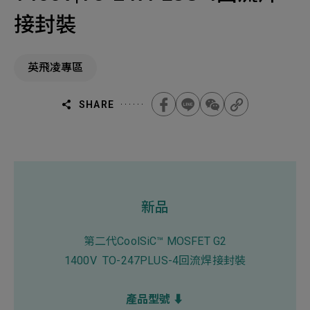
機材事業群
0
Total
接封裝
0
Projects Consulted
您諮詢的項目
Total
產品與應用
英飛凌專區
無諮詢項目
請點擊按鈕新增要諮詢的項目
實績案例
SHARE
新增項目
服務據點
下一步，送出表單
關於我們
Electronics Business
電子事業群
0
Total
新品
最新消息
第二代CoolSiC™ MOSFET G2
聯絡我們
1400V TO-247PLUS-4回流焊接封裝
無諮詢項目
請點擊按鈕新增要諮詢的項目
人才招募
隱私權政策
產品型號 ⬇