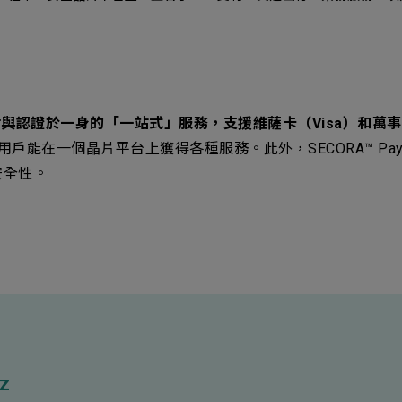
付與認證於一身的「一站式」服務，支援維薩卡（Visa）和萬事達卡
戶能在一個晶片平台上獲得各種服務。此外，SECORA™ Pay 
安全性。
iz