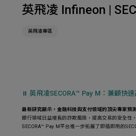
英飛凌 Infineon 
主
Machinery Materi
其
英飛凌專區
機材事業群
Pr
⏸︎ 英飛凌SECORA™ Pay M：兼
最新研究顯示，金融科技與支付領域的頂尖專家預測，2
銀行領域日益增長的詐欺風險，提高交易的安全性，全
SECORA™ Pay M平台進一步拓展了即插即用的