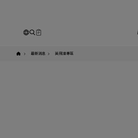
英
飛
凌,Infineon,CoolSiC,MOSFET,
身
份
驗
證
即
解
決
方
Our Business
Service
我
案,
最新消息
英飛凌專區
請
全站搜尋
SEARCH
姓
公
Em