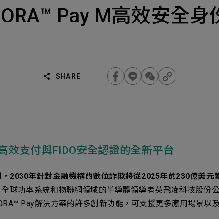
Select
選擇諮詢
| SECORA™ Pay M高效
旨
人才
Machiner
als
他問題
SHARE
無
ojects Consulted
您諮詢的項目
Tot
顧快速高效支付與FIDO安全認證的全新平台
Electroni
下一步，送出表單
030年針對金融機構的數位詐欺將從2025年的230億美元攀升
球功率系統和物聯網領域的半導體領導者英飛凌科技股份公司正在
SECORA™ Pay解決方案的許多創新功能，可支援更多應用場景
無