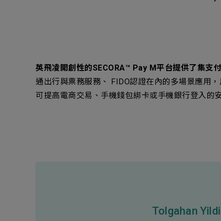
英飛凌開創性的SECORA™ Pay M平台提供了集支
通出行與票務服務、 FIDO認證在內的多場景應用，用
可提高電商交易、手機錢包綁卡或手機銀行登入的
Tolgahan Yild