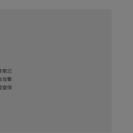
詐欺氾
魚攻擊
證變得