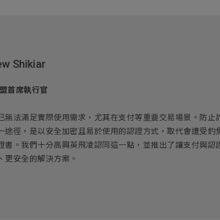
w Shikiar
聯盟首席執行官
已無法滿足實際使用需求，尤其在支付等重要交易場景。防止
一途徑，是以安全加密且易於使用的認證方式，取代會遭受釣
證書。我們十分高興英飛凌認同這一點，並推出了讓支付與認
、更安全的解決方案。