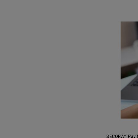
Electronics Busin
電子事業群
SECORA™ 