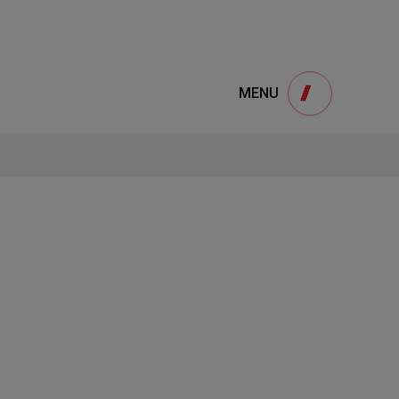
e
產品諮詢
MENU
Product
用
onsultation
得產品想要了解，請填寫以下表單，我們誠
摯的歡迎您的訊息
1
STEP