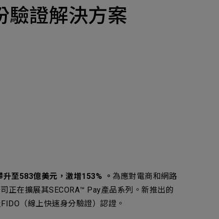
產品
安全身份驗證解決方案
招募
隱私權政策
y Materials
機材事業群
0
Total
諮詢項目
請點擊按鈕新增要諮詢的項目
0
al
新增項目
cs Business
電子事業群
0
Total
至583億美元，激增153% 。
為應對電商和網路
擴展其SECORA™ Pay產品系列。新推出的
以及FIDO（線上快速身分驗證）認證。
諮詢項目
請點擊按鈕新增要諮詢的項目