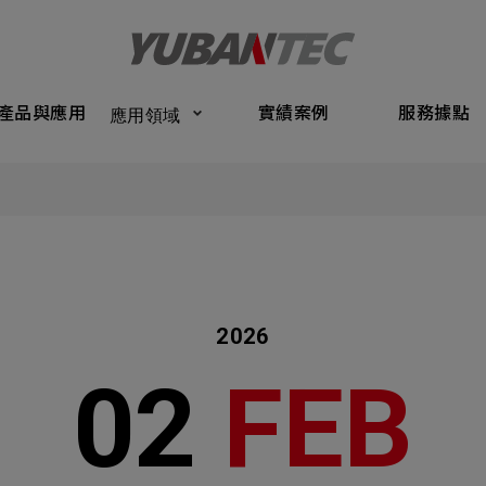
Products
Application
Performance Cases
Service Bas
產品與應用
實績案例
服務據點
應用領域
將送出諮詢表單
產品與應
Submit Form
們的業務服務
C
實績案例
如您有興趣
確認填寫資訊是否正確
服務據點
2026
關於我們
02
FEB
名
稱謂
最新消息
司名稱
聯繫電話
聯絡我們
ail