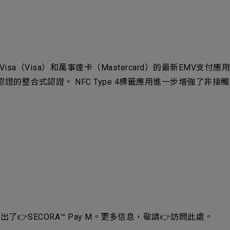
援Visa（Visa）和萬事達卡（Mastercard）的最新EMV支付應用（VSD
安全認證的整合式認證。 NFC Type 4標籤應用進一步增強了非接
展出了👉
SECORA™ Pay M
。更多信息，敬請👉
訪問此處
。