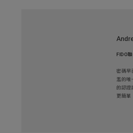
Andre
FIDO
密碼早
濫的唯
的認證
更簡單