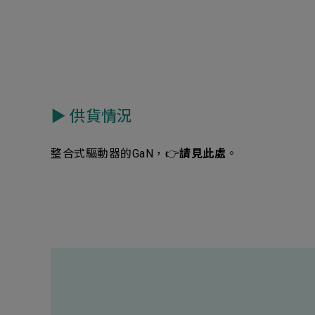
▶︎ 供貨情況
整合式驅動器的GaN，👉
請見此處
。