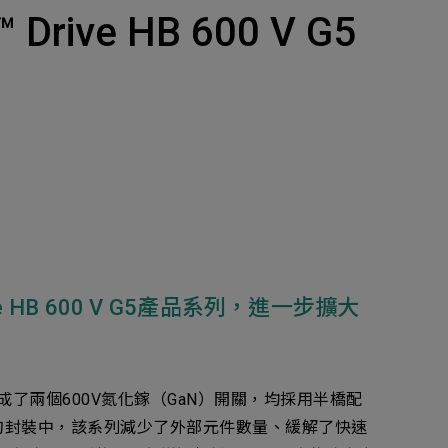
產品
ive HB 600 V G5
招募
隱私權政策
y Materials
機材事業群
0
Total
諮詢項目
請點擊按鈕新增要諮詢的項目
0
al
新增項目
HB 600 V G5產品系列，進一步擴大
cs Business
電子事業群
0
Total
並在其中集成了兩個600V氮化鎵（GaN）開關，均採用半橋配
化的封裝中，該系列減少了外部元件數量、緩解了快速
諮詢項目
請點擊按鈕新增要諮詢的項目