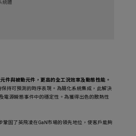
系統體
性元件與被動元件，更高的全工況效率及動態性能。
時保持可預測的時序表現。為簡化系統集成，此解決
動及電源瞬態事件中的穩定性。為獲得出色的散熱性
步鞏固了英飛凌在GaN市場的領先地位，使客戶能夠