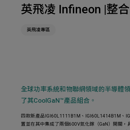
英飛凌 Infineon |整
主
Machinery Materi
其
英飛凌專區
機材事業群
Pr
全球功率系統和物聯網領域的半導體領導者英
了其CoolGaN™產品組合。
四款新產品IGI60L1111B1M、IGI60L1414B
置並在其中集成了兩個600V氮化鎵（GaN）開