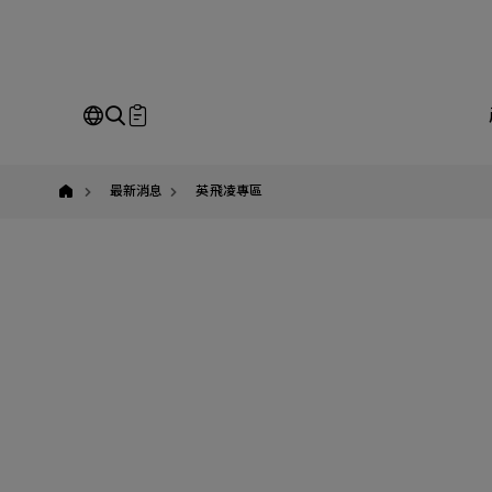
英
飛
凌,
Infineon,
CoolGaN,
整
合
即
式
半
橋
Our Business
Service
我
解
最新消息
英飛凌專區
決
方
案,
氮
請
化
鎵,
全站搜尋
G5,
有
萬
SEARCH
科
技,yuban
姓
公
Em