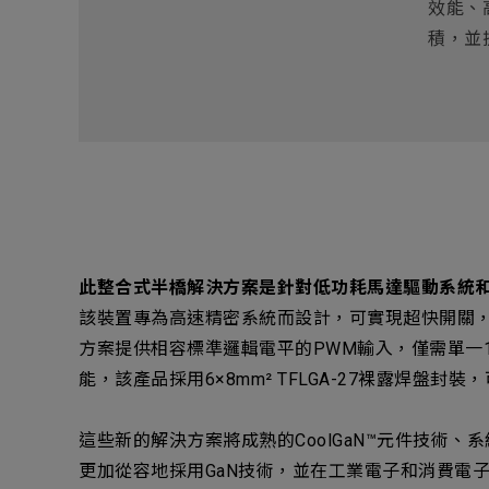
效能、
積，並
此整合式半橋解決方案是針對低功耗馬達驅動系統
該裝置專為高速精密系統而設計，可實現超快開關，
方案提供相容標準邏輯電平的PWM輸入，僅需單一
能，該產品採用6×8mm² TFLGA-27裸露焊
這些新的解決方案將成熟的CoolGaN™元件技術
更加從容地採用GaN技術，並在工業電子和消費電