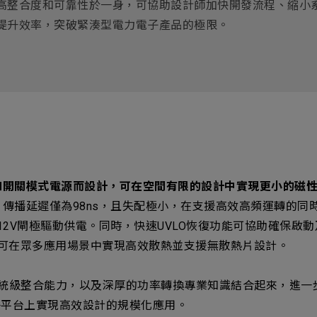
高整合度和可靠性於一身，可協助設計師加快開發流程、縮小
提升效率，突破緊湊型電力電子產品的極限。
和開關模式電源而設計，可在空間有限的設計中實現更小的磁
傳播延遲僅為98ns，且失配極小，在支援高效高頻運轉的同
12V閘極驅動供電。同時，快速UVLO恢復功能可協助確保啟
盤封裝，可在眾多應用場景中實現高效散熱並支援無散熱片設計。
、系統級整合能力，以及深厚的功率轉換專業知識結合起來，進一
子平台上實現高效設計的規模化應用。