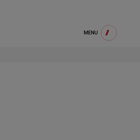
e
產品諮詢
MENU
Product
用
onsultation
得產品想要了解，請填寫以下表單，我們誠
摯的歡迎您的訊息
1
STEP