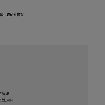
提升氮化鎵的易用性
的解決
速GaN