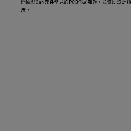
開關型GaN元件常見的PCB佈局難題，並幫助設
Electronics Busin
度。
電子事業群