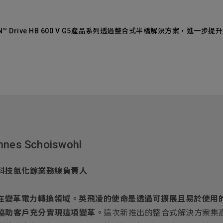
aN™ Drive HB 600 V G5產品系列透過整合式半橋解決方案，進一步
nnes Schoiswohl
科技氮化鎵業務線負責人
正在變革電力轉換領域。英飛凌的使命是透過可擴展且易於使用
協助客戶充分實現這項變革。
這次新推出的整合式解決方案集高