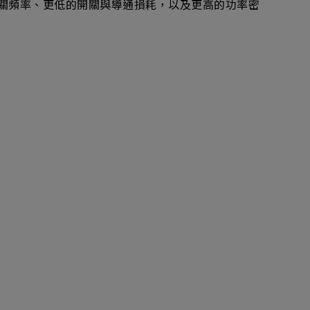
開關頻率、更低的開關與導通損耗，以及更高的功率密
新增項目