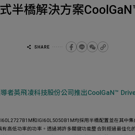
Select
選擇諮詢
合式半橋解決方案CoolGaN™ Dr
旨
人才
Machiner
als
他問題
SHARE
無
ojects Consulted
您諮詢的項目
Tot
飛凌科技股份公司推出CoolGaN™ Drive 
Electroni
下一步，送出表單
1M、IGI60L2727B1M和IGI60L5050B1M均採用半橋配置
關，具有高低功率的功率。透過將許多關鍵功能整合到經過最佳
無