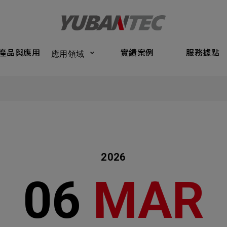
Products
Application
Performance Cases
Service Bas
產品與應用
實績案例
服務據點
應用領域
將送出諮詢表單
產品與應
Submit Form
們的業務服務
C
實績案例
如您有興趣
確認填寫資訊是否正確
服務據點
2026
關於我們
06
MAR
名
稱謂
最新消息
司名稱
聯繫電話
聯絡我們
ail