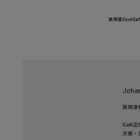
英飛凌CoolG
Joha
英飛凌
GaN
方案，