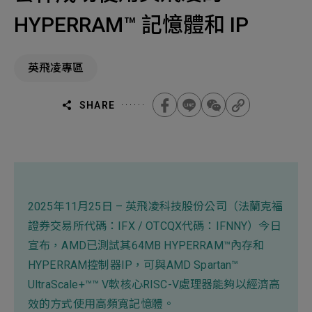
機材事業群
0
Total
HYPERRAM™ 記憶體和 IP
0
Projects Consulted
您諮詢的項目
Total
產品與應用
英飛凌專區
無諮詢項目
請點擊按鈕新增要諮詢的項目
實績案例
SHARE
新增項目
服務據點
下一步，送出表單
關於我們
Electronics Business
電子事業群
0
Total
2025年11月25日 – 英飛凌科技股份公司（法蘭克福
最新消息
證券交易所代碼：IFX / OTCQX代碼：IFNNY）今日
聯絡我們
宣布，AMD已測試其64MB HYPERRAM™內存和
無諮詢項目
請點擊按鈕新增要諮詢的項目
HYPERRAM控制器IP，可與AMD Spartan™
UltraScale+™™ V軟核心RISC-V處理器能夠以經濟高
人才招募
隱私權政策
效的方式使用高頻寬記憶體。