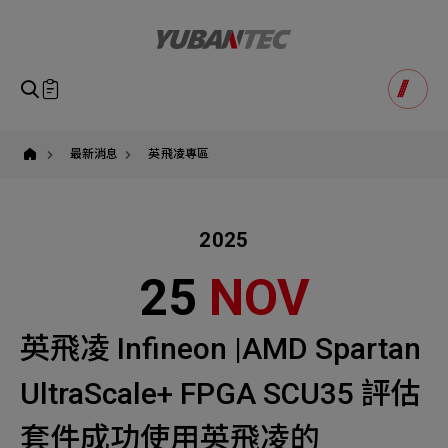
英
飛
凌,Infineon,AMD,Spartan,SCU35,HYPERRAM,
有
萬
科
即將送出諮詢表單
產品諮詢
技,
Product Consultation
Submit Form
如您有興趣得產品想要了解，請填寫以下表單，我們誠摯
最新消息
英飛凌專區
請確認填寫資訊是否正確
的歡迎您的訊息
Our Business
Service
我們的業務服務
全站搜尋
2025
SEARCH
姓名
1
稱謂
25
NOV
STEP
公司名稱
聯繫電話
英飛凌 Infineon |AMD Spartan
Email
Select
選擇諮詢產品
UltraScale+ FPGA SCU35 評估
主旨
Machinery Materials
Electronics Bus
套件成功使用英飛凌的
其他問題
Machinery Materials
機材事業群
電子事業群