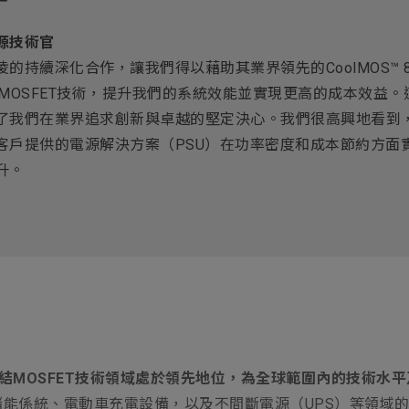
源技術官
凌的持續深化合作，讓我們得以藉助其業界領先的CoolMOS™ 8
）MOSFET技術，提升我們的系統效能並實現更高的成本效益。
了我們在業界追求創新與卓越的堅定決心。我們很高興地看到
客戶提供的電源解決方案（PSU）在功率密度和成本節約方面
升。
球高壓超結MOSFET技術領域處於領先地位，為全球範圍內的技術
係統、電動車充電設備，以及不間斷電源（UPS）等領域的低碳化