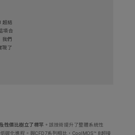
 超結
這項合
，我們
實現了
水平及性價比樹立了標竿。
該技術提升了整體系統性
進程。與CFD7系列相比，CoolMOS™ 8超接