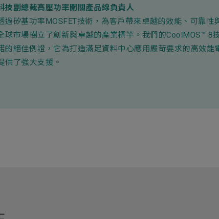
科技副總裁高壓功率開關產品線負責人
透過矽基功率MOSFET技術，為客戶帶來卓越的效能、可靠性
全球市場樹立了創新與卓越的產業標竿。我們的CoolMOS™ 8
諾的絕佳例證，它為打造滿足資料中心應用嚴苛要求的高效能
提供了強大支援。
士