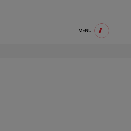
e
產品諮詢
MENU
Product
用
onsultation
得產品想要了解，請填寫以下表單，我們誠
摯的歡迎您的訊息
1
STEP