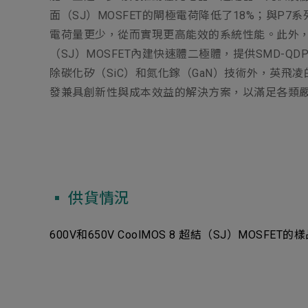
面（SJ）MOSFET的閘極電荷降低了18%；與P
電荷量更少，從而實現更高能效的系統性能。此外，這款M
（SJ）MOSFET內建快速體二極體，提供SMD-QD
除碳化矽（SiC）和氮化鎵（GaN）技術外，英飛
發兼具創新性與成本效益的解決方案，以滿足各類
▪︎ 供貨情況
600V和650V CoolMOS 8 超結（SJ）MOSFE