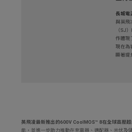
長城電
與英飛
（SJ
作體現
現在為
顯著提
英飛凌最新推出的600V CoolMOS™ 8在全
能，並進一步助力推動在充電器、適配器、光伏及儲能