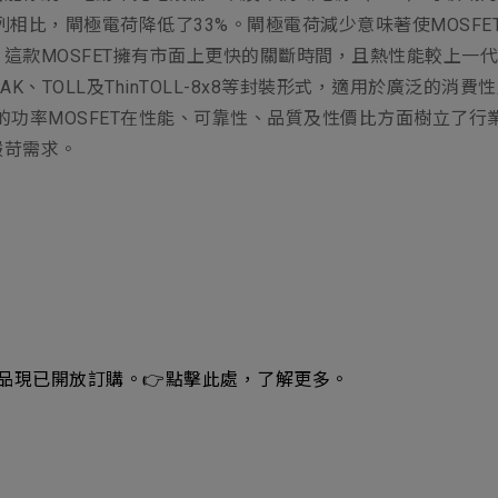
7系列相比，閘極電荷降低了33%。閘極電荷減少意味著使MOS
OSFET擁有市面上更快的關斷時間，且熱性能較上一代產品提升了
PAK、TOLL及ThinTOLL-8x8等封裝形式，適用於廣泛的消
凌的功率MOSFET在性能、可靠性、品質及性價比方面樹立了
嚴苛需求。
T的樣品現已開放訂購。👉
點擊此處
，了解更多。