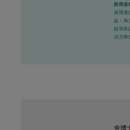
英飛凌
英飛凌
益，為
這項承
決方案
金博