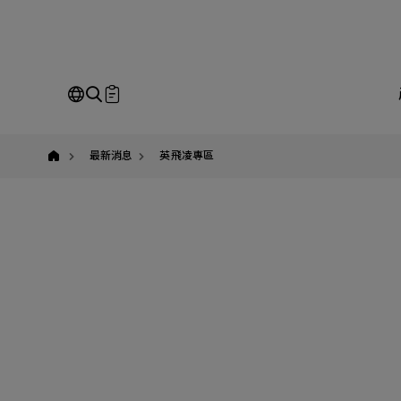
Infineon,
英
飛
凌,CoolMos,Mos,
長
城,
電
即
源,
伺
服
Our Business
Service
我
器
最新消息
英飛凌專區
電
源,
資
料
請
中
心,
全站搜尋
數
據
中
SEARCH
心,mosfet,
姓
公
Em