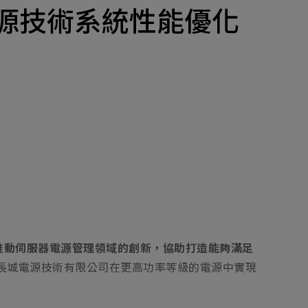
產品
電源的電源技術系統性能優化
招募
隱私權政策
y Materials
機材事業群
0
Total
諮詢項目
請點擊按鈕新增要諮詢的項目
0
al
新增項目
cs Business
電子事業群
0
Total
在推動伺服器電源管理領域的創新，協助打造能夠滿足
列，協助長城電源技術有限公司在更高功率等級的電源中實現
諮詢項目
請點擊按鈕新增要諮詢的項目