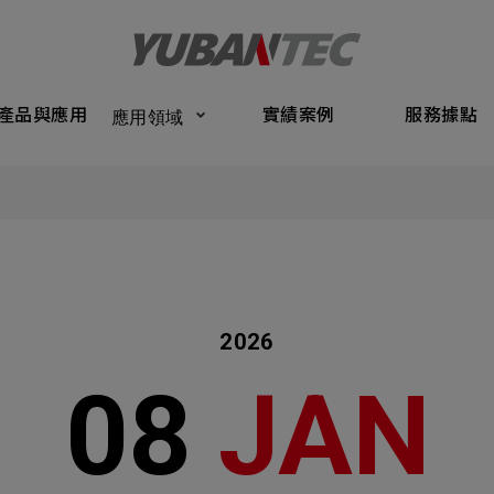
Products
Application
Performance Cases
Service Bas
產品與應用
實績案例
服務據點
應用領域
將送出諮詢表單
產品與應
Submit Form
們的業務服務
C
實績案例
如您有興趣
確認填寫資訊是否正確
服務據點
2026
關於我們
08
JAN
名
稱謂
最新消息
司名稱
聯繫電話
聯絡我們
ail