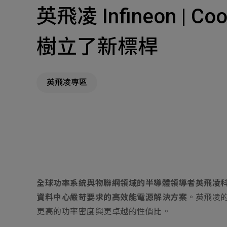
英飛凌 Infineon 
主
Machinery Materi
樹立了新標桿
其
機材事業群
英飛凌專區
Pr
全球功率系統與物聯網領域的半導體領導者英飛凌科技
資料中心嚴苛要求的高效能電源解決方案
。英飛凌的
更高的功率密度與更卓越的性價比。