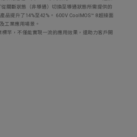
FET從關斷狀態（非導通）切換至導通狀態所需提供的
14%至42%。 600V CoolMOS™ 8超接面
費性及工業應用場景。
行業標竿，不僅能實現一流的應用效果，還助力客戶開