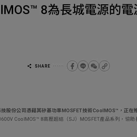
Select
選擇諮詢
| CoolMOS™ 8為長城
旨
人才
Machiner
als
他問題
無
ojects Consulted
您諮詢的項目
Tot
SHARE
Electroni
下一步，送出表單
股份公司憑藉其矽基功率MOSFET技術CoolMOS™，正
600V CoolMOS™ 8高壓超結（SJ）MOSFET產品系
無