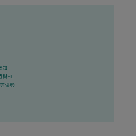
業知
與HL
術等優勢