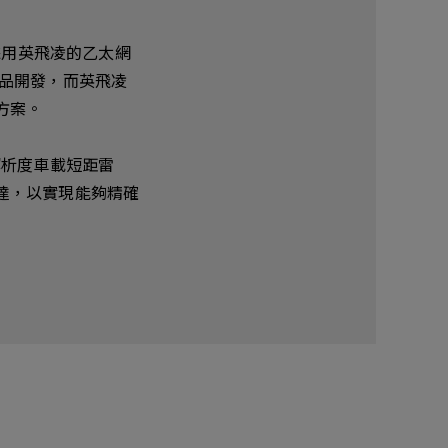
採用英飛凌的乙太網
和產品開發，而英飛凌
方案。
高解析度車載短距雷
達，以實現能夠精確