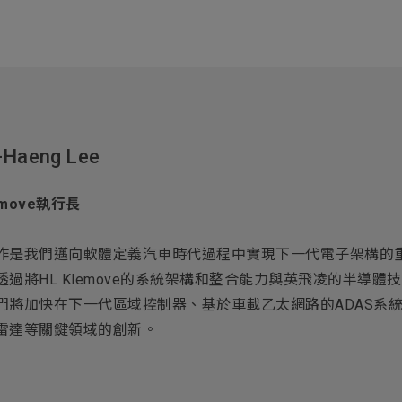
-Haeng Lee
emove執行長
作是我們邁向軟體定義汽車時代過程中實現下一代電子架構的
透過將HL Klemove的系統架構和整合能力與英飛凌的半導體
們將加快在下一代區域控制器、基於車載乙太網路的ADAS系
雷達等關鍵領域的創新。