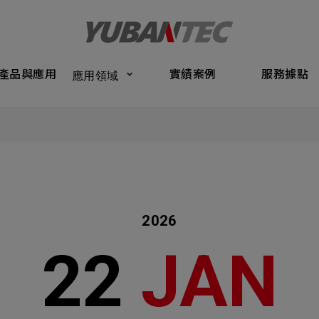
Products
Application
Performance Cases
Service Bas
產品與應用
實績案例
服務據點
應用領域
將送出諮詢表單
產品與應
Submit Form
們的業務服務
C
實績案例
如您有興趣
確認填寫資訊是否正確
服務據點
2026
關於我們
22
JAN
名
稱謂
最新消息
司名稱
聯繫電話
聯絡我們
ail