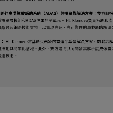
路的高階駕駛輔助系統（ADAS）與攝影機解決方案
：雙方將
攝影機模組和ADAS停車控制單元。 HL Klemove負責系統
路晶片及網路技術支持，以實現高速、高可靠性的車載網路解決
術
： HL Klemove將基於英飛凌的雷達半導體解決方案，開發
證推動其商業化落地。此外，雙方還將共同開發高解析度成像雷
雷達技術。