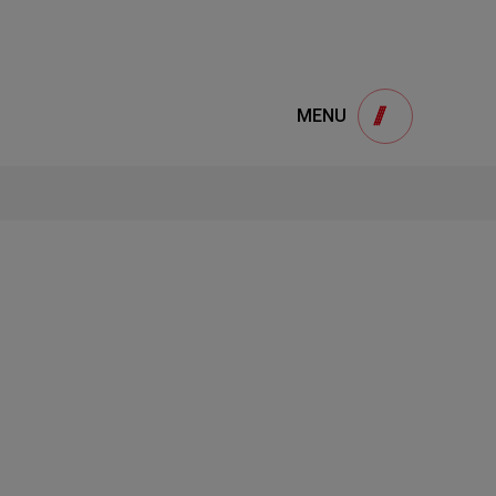
e
產品諮詢
MENU
Product
用
onsultation
得產品想要了解，請填寫以下表單，我們誠
摯的歡迎您的訊息
1
STEP