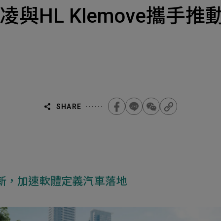
Select
選擇諮詢
 |英飛凌與HL Klemove
旨
人才
Machiner
als
他問題
無
ojects Consulted
您諮詢的項目
Tot
SHARE
Electroni
下一步，送出表單
車創新，加速軟體定義汽車落地
無