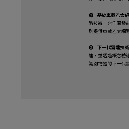
➋
基於車載乙太網
路技術，合作開發前
則提供車載乙太網
➌
下一代雷達技
達，並透過概念驗
識別物體的下一代