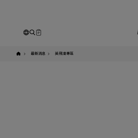
yuban
即
Our Business
Service
我
最新消息
英飛凌專區
請
全站搜尋
SEARCH
姓
公
Em