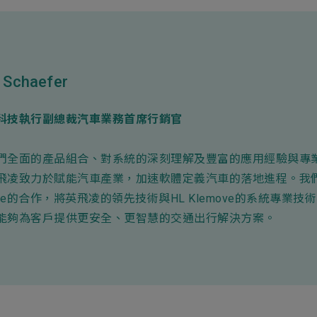
 Schaefer
科技執行副總裁汽車業務首席行銷官
們全面的產品組合、對系統的深刻理解及豐富的應用經驗與專
飛凌致力於賦能汽車產業，加速軟體定義汽車的落地進程。我們
ove的合作，將英飛凌的領先技術與HL Klemove的系統專業技
能夠為客戶提供更安全、更智慧的交通出行解決方案。