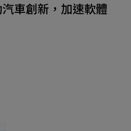
產品
攜手推動汽車創新，加速軟體
招募
隱私權政策
y Materials
機材事業群
0
Total
諮詢項目
請點擊按鈕新增要諮詢的項目
0
al
新增項目
cs Business
電子事業群
0
Total
諮詢項目
請點擊按鈕新增要諮詢的項目