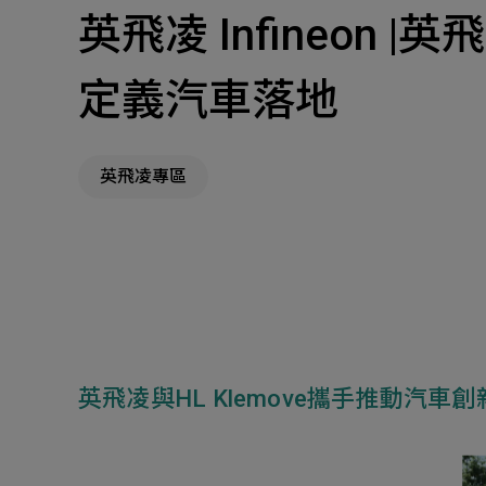
英飛凌 Infineon
主
Machinery Materi
定義汽車落地
其
機材事業群
英飛凌專區
Pr
英飛凌與HL Klemove攜手推動汽