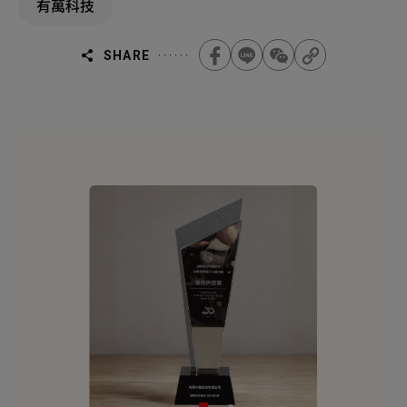
年
有萬科技
機材事業群
0
Total
慶,
績
優
0
Projects Consulted
您諮詢的項目
Total
SHARE
供
產品與應用
應
無諮詢項目
請點擊按鈕新增要諮詢的項目
商,
卓
越
實績案例
品
質,
新增項目
有
服務據點
萬
下一步，送出表單
科
技,
關於我們
供
Electronics Business
應
商
電子事業群
0
Total
獲
最新消息
獎,yuban,
聯絡我們
無諮詢項目
請點擊按鈕新增要諮詢的項目
人才招募
隱私權政策