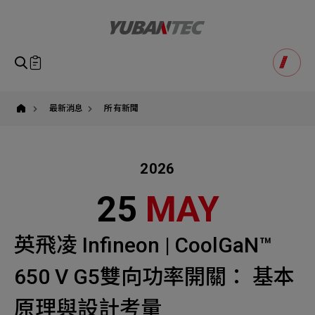
英
飛
凌,CoolGaN™
BDS
650
V
即將送出諮詢表單
產品諮詢
G5,
Product Consultation
雙
Submit Form
向
功
如您有興趣得產品想要了解，請填寫以下表單，我們誠摯
最新消息
所有新聞
率
請確認填寫資訊是否正確
開
的歡迎您的訊息
Our Business
Service
我們的業務服務
全站搜尋
關,
全
新
2026
SEARCH
姓名
定
義
1
稱謂
25
MAY
高
STEP
效
公司名稱
能
與
聯繫電話
英飛凌 Infineon | CoolGaN™
高
功
Email
Select
選擇諮詢產品
率
650 V G5雙向功率開關： 基本
密
主旨
Machinery Materials
Electronics Bus
度
系
原理與設計考量
其他問題
Machinery Materials
機材事業群
電子事業群
統