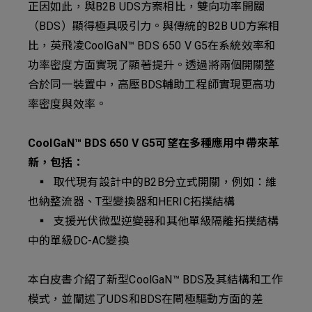
正因如此，與B2B UDS方案相比，雙向功率開關
（BDS）顯得極具吸引力。與傳統的B2B UD方案相
比，英飛凌CoolGaN™ BDS 650 V G5在系統效率和
功率密度方面實現了顯著提升。透過將兩個開關整
合於同一裝置中，高壓BDS輔助工程師實現更高功
率密度與效率。
CoolGaN™ BDS 650 V G5可望在多種應用中帶來革
新，包括：
▪ 取代現有設計中的B2B分立式開關，例如：維
也納整流器、T型變換器和HERIC拓撲結構
▪ 支援光伏微型逆變器和其他單級隔離拓撲結構
中的單級DC-AC變換
本白皮書介紹了新型CoolGaN™ BDS及其結構和工作
模式，並闡述了UDS和BDS在閘極驅動方面的差