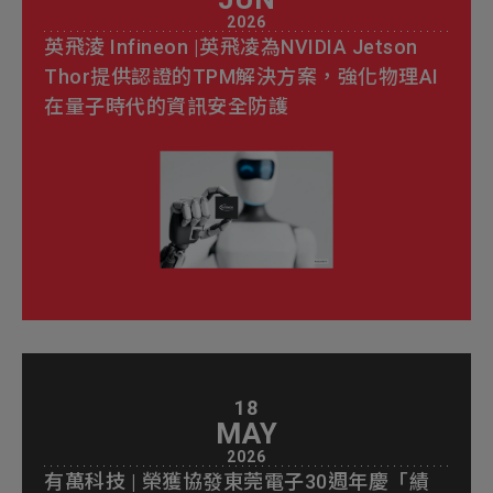
2026
英飛淩 Infineon |英飛凌為NVIDIA Jetson
Thor提供認證的TPM解決方案，強化物理AI
在量子時代的資訊安全防護
18
MAY
2026
有萬科技 | 榮獲協發東莞電子30週年慶「績