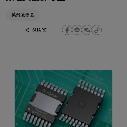
設
機材事業群
0
Total
計
英飛凌專區
0
Projects Consulted
您諮詢的項目
Total
產品與應用
無諮詢項目
請點擊按鈕新增要諮詢的項目
SHARE
實績案例
新增項目
服務據點
下一步，送出表單
關於我們
Electronics Business
電子事業群
0
Total
最新消息
聯絡我們
無諮詢項目
請點擊按鈕新增要諮詢的項目
人才招募
隱私權政策