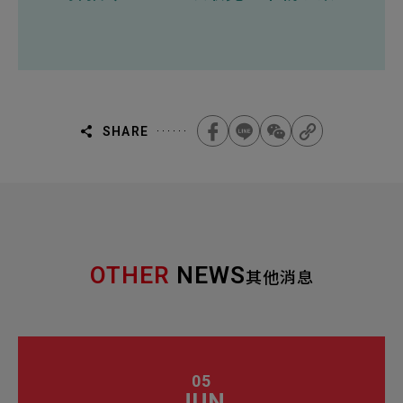
SHARE
OTHER
NEWS
其他消息
05
JUN