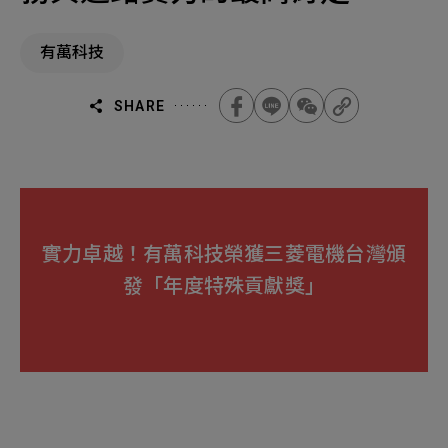
代
機材事業群
0
Total
理,
Yuban,
有萬科技
0
Projects Consulted
您諮詢的項目
Total
產品與應用
無諮詢項目
請點擊按鈕新增要諮詢的項目
SHARE
實績案例
新增項目
服務據點
下一步，送出表單
關於我們
實力卓越！有萬科技榮獲三菱電機台灣頒
Electronics Business
發「年度特殊貢獻獎」
電子事業群
0
Total
最新消息
聯絡我們
無諮詢項目
請點擊按鈕新增要諮詢的項目
人才招募
隱私權政策