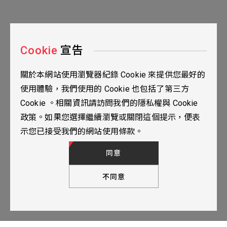
Cookie
宣告
關於本網站使用瀏覽器紀錄 Cookie 來提供您最好的
台北市115南港區三重路19之2號九樓
使用體驗，我們使用的 Cookie 也包括了第三方
02-2655-0077
Cookie 。相關資訊請訪問我們的隱私權與 Cookie
02-2655-0666
政策。如果您選擇繼續瀏覽或關閉這個提示，便表
人才招募
隱私權政策
TOP
示您已接受我們的網站使用條款。
© 2024 YUBANTEC. All Rights Reserved. Designed by
WDD.
同意
不同意
下一步，填寫聯繫表單