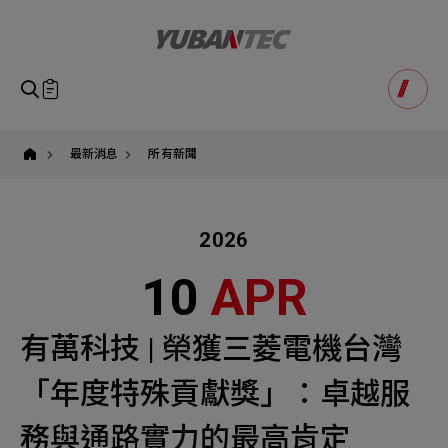
有
萬
科
技,
三
菱
即將送出諮詢表單
產品諮詢
電
Product Consultation
機,
Submit Form
績
優
如您有興趣得產品想要了解，請填寫以下表單，我們誠摯
最新消息
所有新聞
經
請確認填寫資訊是否正確
銷
的歡迎您的訊息
Our Business
Service
我們的業務服務
全站搜尋
商,
年
度
2026
SEARCH
姓名
特
殊
1
稱謂
10
APR
貢
STEP
獻
公司名稱
獎,
台
聯繫電話
有萬科技 | 榮獲三菱電機台灣
灣
三
Email
Select
選擇諮詢產品
菱
「年度特殊貢獻獎」：卓越服
電
主旨
Machinery Materials
Electronics Bus
機,
空
務與通路實力的最高肯定
其他問題
Machinery Materials
機材事業群
電子事業群
調