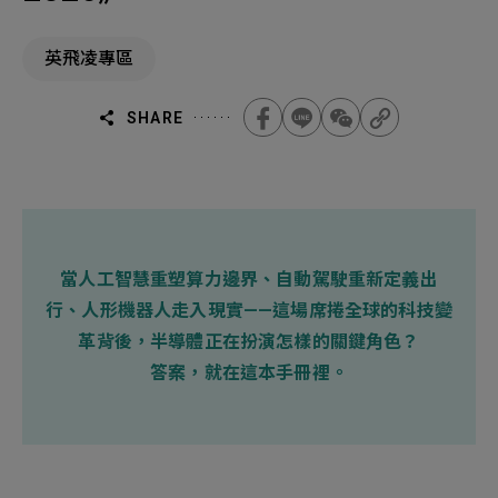
機材事業群
0
Total
英飛凌專區
0
Projects Consulted
您諮詢的項目
Total
產品與應用
無諮詢項目
請點擊按鈕新增要諮詢的項目
SHARE
實績案例
新增項目
服務據點
下一步，送出表單
關於我們
當人工智慧重塑算力邊界、自動駕駛重新定義出
Electronics Business
行、人形機器人走入現實——這場席捲全球的科技變
電子事業群
0
Total
最新消息
革背後，半導體正在扮演怎樣的關鍵角色？
答案，就在這本手冊裡。
聯絡我們
無諮詢項目
請點擊按鈕新增要諮詢的項目
人才招募
隱私權政策