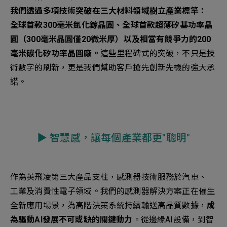
我們透過多項技術突破在三大材料領域樹立產業標竿：
全球首款300毫米氮化鎵晶圓、全球首款超薄矽基功率晶
圓（300毫米晶圓僅20微米厚）以及相當有競爭力的200
毫米碳化矽功率晶圓廠。
這些里程碑式的突破，不只是技
術數字的刷新，更是我們幫助客戶搶先創新先機的強大承
諾。
▶︎ 智慧感，讓每個產業都更"聰明"
作為英飛凌第三大產品支柱，感測器技術服務於汽車、
工業及消費性電子領域。我們的感測器解決方案正在催生
全新應用場景，為高階決策系統持續輸送高品質數據，
成
為驅動AI發展不可或缺的關鍵動力
。從邊緣AI設備，到智