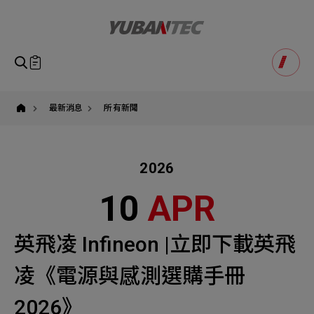
英
飛
凌,infineon,
有
萬
科
即將送出諮詢表單
產品諮詢
技,yuban,AI,
Product Consultation
自
Submit Form
動
駕
如您有興趣得產品想要了解，請填寫以下表單，我們誠摯
最新消息
所有新聞
駛,
請確認填寫資訊是否正確
人
的歡迎您的訊息
Our Business
Service
我們的業務服務
全站搜尋
形
機
器
2026
SEARCH
姓名
人,
功
1
稱謂
10
APR
率
STEP
半
公司名稱
導
體,
聯繫電話
英飛凌 Infineon |立即下載英飛
感
測
Email
Select
選擇諮詢產品
器
凌《電源與感測選購手冊
解
主旨
Machinery Materials
Electronics Bus
決
方
2026》
其他問題
Machinery Materials
機材事業群
電子事業群
案