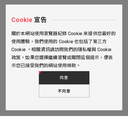
Cookie
宣告
關於本網站使用瀏覽器紀錄 Cookie 來提供您最好的
台北市115南港區三重路19之2號九樓
使用體驗，我們使用的 Cookie 也包括了第三方
02-2655-0077
Cookie 。相關資訊請訪問我們的隱私權與 Cookie
02-2655-0666
政策。如果您選擇繼續瀏覽或關閉這個提示，便表
人才招募
隱私權政策
TOP
示您已接受我們的網站使用條款。
© 2024 YUBANTEC. All Rights Reserved. Designed by
WDD.
同意
不同意
下一步，填寫聯繫表單