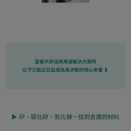
當客戶評估英飛凌解決方案時
以下三點正日益成為其決策的核心考量 ⬇
▶︎ 矽、碳化矽、氮化鎵－找到合適的材料