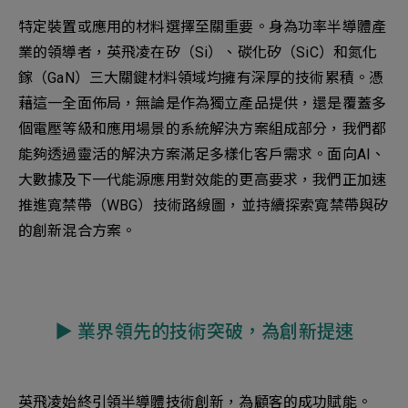
特定裝置或應用的材料選擇至關重要。身為功率半導體產
業的領導者，英飛凌在矽（Si）、碳化矽（SiC）和氮化
鎵（GaN）三大關鍵材料領域均擁有深厚的技術累積。憑
藉這一全面佈局，無論是作為獨立產品提供，還是覆蓋多
個電壓等級和應用場景的系統解決方案組成部分，我們都
能夠透過靈活的解決方案滿足多樣化客戶需求。面向AI、
大數據及下一代能源應用對效能的更高要求，我們正加速
推進寬禁帶（WBG）技術路線圖，並持續探索寬禁帶與矽
的創新混合方案。
▶︎ 業界領先的技術突破，為創新提速
英飛凌始終引領半導體技術創新，為顧客的成功賦能。