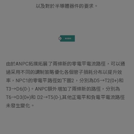
以及對於半導體器件的要求。
由於ANPC拓撲拓展了兩條新的零電平電流路徑，可以通
過采用不同的調制策略優化各個管子損耗分布以提升效
率，NPC1的零電平路徑如下圖2，分別為D5→T2(0+)和
T3→D6(0-)。ANPC額外增加了兩條新的路徑，分別為
T6→D3(0+)和 D2→T5(0-),其他正電平和負電平電流路徑
未發生變化。