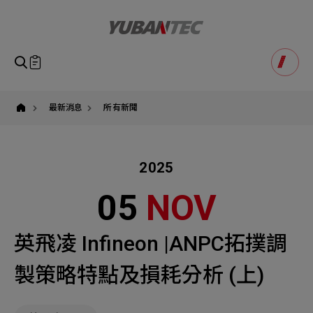
ANPC,
拓
撲,PWM1,PWM2,PWM100,IGBT,
源
中
點
即將送出諮詢表單
產品諮詢
鉗
Product Consultation
位
Submit Form
技
術,
如您有興趣得產品想要了解，請填寫以下表單，我們誠摯
最新消息
所有新聞
風
請確認填寫資訊是否正確
電
的歡迎您的訊息
Our Business
Service
我們的業務服務
全站搜尋
變
流
器,
2025
SEARCH
姓名
電
池
1
稱謂
05
NOV
儲
STEP
能,
公司名稱
光
伏
聯繫電話
英飛凌 Infineon |ANPC拓撲調
發
電
Email
Select
選擇諮詢產品
製策略特點及損耗分析 (上)
主旨
Machinery Materials
Electronics Bus
其他問題
Machinery Materials
機材事業群
電子事業群