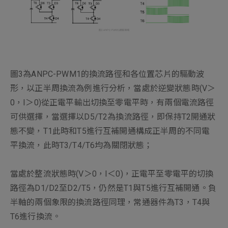
圖3為ANPC-PWM1的換流路徑和各位置芯片的驅動波
形，以正半周換流為例進行分析，當處於逆變狀態時(V＞
0，I＞0)從正電平輸出切換至零電平時，有兩個電流路徑
可供選擇，當選擇以D5/T2為換流路徑，即保持T2開通狀
態不變，T1此時和T5進行互補開通構成正半周的不同電
平換流，此時T3/T4/T6均為關閉狀態；
當處於整流狀態時(V＞0，I＜0)，正電平至零電平的切換
路徑為D1/D2至D2/T5，仍然是T1與T5進行互補開通。負
半軸的兩個象限的換流路徑同理，常通器件為T3，T4與
T6進行換流。