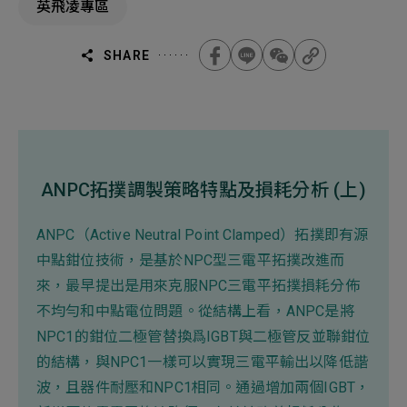
英飛凌專區
機材事業群
0
Total
0
Projects Consulted
您諮詢的項目
Total
SHARE
產品與應用
無諮詢項目
請點擊按鈕新增要諮詢的項目
實績案例
新增項目
服務據點
ANPC拓撲調製策略特點及損耗分析 (上)
下一步，送出表單
關於我們
ANPC（Active Neutral Point Clamped）拓撲即有源
Electronics Business
中點鉗位技術，是基於NPC型三電平拓撲改進而
電子事業群
0
Total
最新消息
來，最早提出是用來克服NPC三電平拓撲損耗分佈
不均勻和中點電位問題。從結構上看，ANPC是將
聯絡我們
NPC1的鉗位二極管替換爲IGBT與二極管反並聯鉗位
無諮詢項目
請點擊按鈕新增要諮詢的項目
的結構，與NPC1一樣可以實現三電平輸出以降低諧
波，且器件耐壓和NPC1相同。通過增加兩個IGBT，
人才招募
隱私權政策