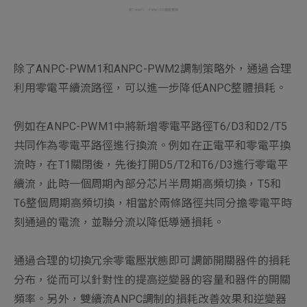
除了ANPC-PWM1和ANPC-PWM2調制策略外，通過合理
利用零電平續流路徑，可以進一步降低ANPC整體損耗。
例如在ANPC-PWM1中將新增零電平路徑T6/D3和D2/T5
共同作為零電平路徑進行換流。例如在正電平和零電平換
流時，在T1關閉後，先後打開D5/T2和T6/D3進行零電平
續流，此時一個周期內部分芯片半周期高頻切換，T5和
T6整個周期高頻切換，相當於兩條路徑共同分擔零電平時
刻通過的電流，並聯分流以降低導通損耗。
通過合理的切換冗余零電壓狀態即可調節開關器件的損耗
分布，從而可以針對性的提高逆變器的容量和器件的開關
頻率。另外，雙續流ANPC調制的損耗改善效果和逆變器