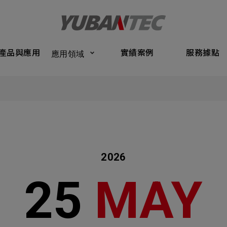
Products
Application
Performance Cases
Service Bas
產品與應用
實績案例
服務據點
應用領域
將送出諮詢表單
產品與應
Submit Form
們的業務服務
C
實績案例
如您有興趣
確認填寫資訊是否正確
服務據點
2026
關於我們
25
MAY
名
稱謂
最新消息
司名稱
聯繫電話
聯絡我們
ail