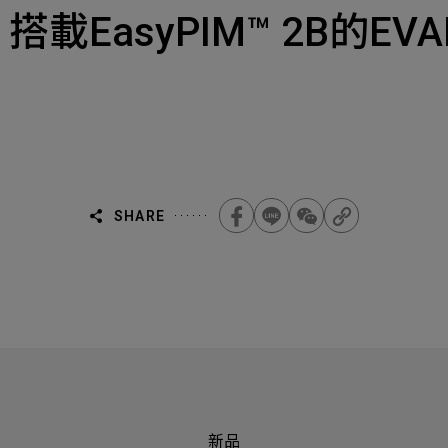
Select
選擇諮詢
品 搭載EasyPIM™ 2B的EVA
旨
人才
Machiner
als
他問題
無
ojects Consulted
您諮詢的項目
Tot
SHARE
Electroni
下一步，送出表單
無
新品