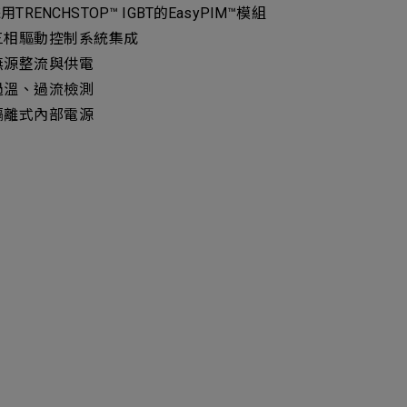
TRENCHSTOP™ IGBT的EasyPIM™模組
相驅動控制系統集成
源整流與供電
溫、過流檢測
離式內部電源