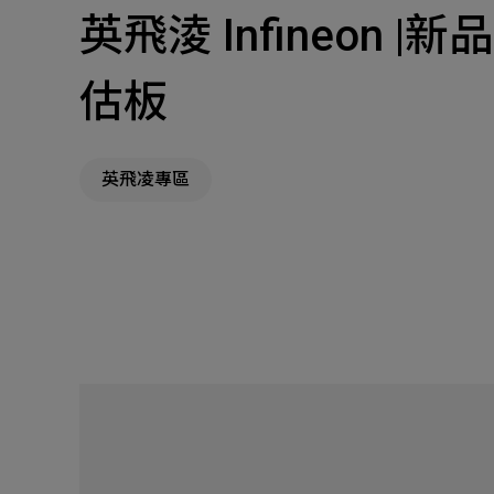
英飛淩 Infineon |新
主
Machinery Materi
估板
其
機材事業群
英飛凌專區
Pr