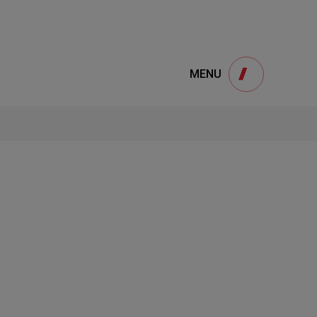
e
產品諮詢
MENU
Product
用
onsultation
得產品想要了解，請填寫以下表單，我們誠
摯的歡迎您的訊息
1
STEP