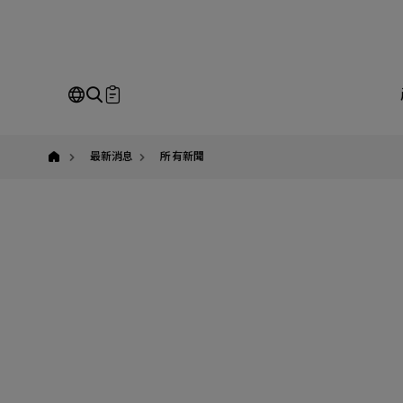
yuban
即
Our Business
Service
我
最新消息
所有新聞
請
全站搜尋
SEARCH
姓
公
Em