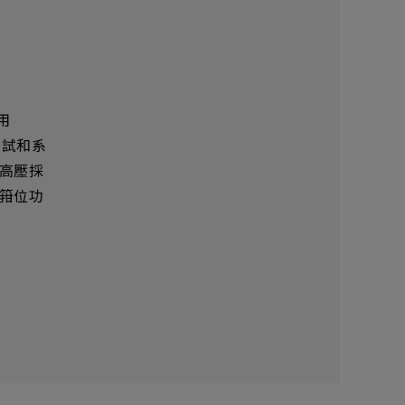
新增項目
用
測試和系
高壓採
箝位功