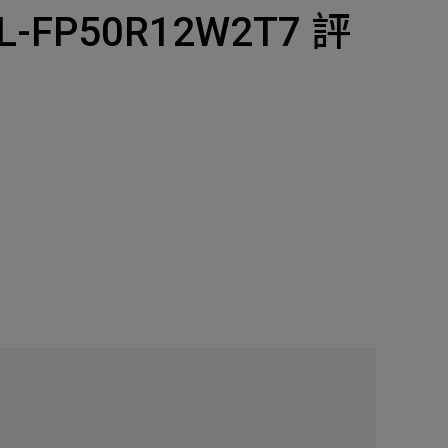
產品
L-FP50R12W2T7 評
招募
隱私權政策
y Materials
機材事業群
0
Total
諮詢項目
請點擊按鈕新增要諮詢的項目
0
al
新增項目
cs Business
電子事業群
0
Total
諮詢項目
請點擊按鈕新增要諮詢的項目