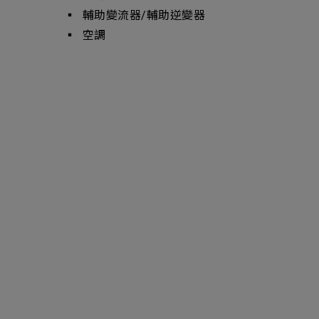
▪ 輔助變流器/輔助逆變器
▪ 空調