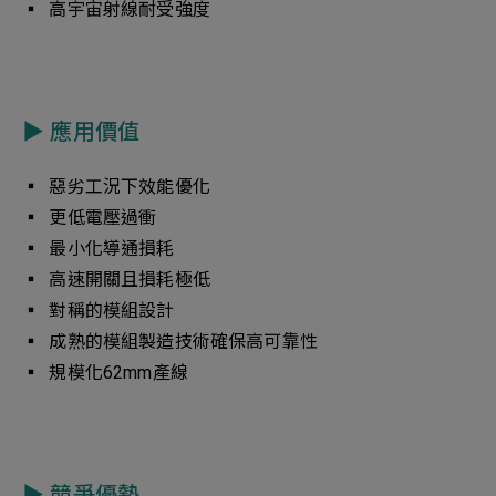
▪︎ 高宇宙射線耐受強度
▶︎ 應用價值
▪︎ 惡劣工況下效能優化
▪︎ 更低電壓過衝
▪︎ 最小化導通損耗
▪︎ 高速開關且損耗極低
▪︎ 對稱的模組設計
▪︎ 成熟的模組製造技術確保高可靠性
▪︎ 規模化62mm產線
▶︎ 競爭優勢