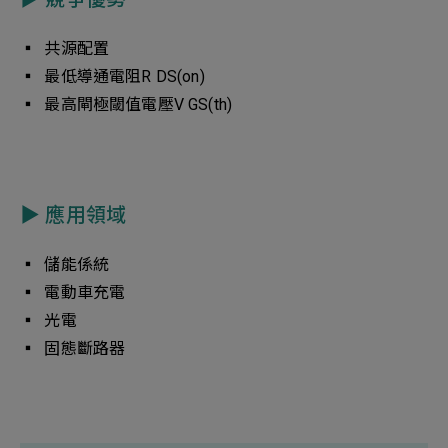
▪︎ 共源配置
▪︎ 最低導通電阻R DS(on)
▪︎ 最高閘極閾值電壓V GS(th)
▶︎ 應用領域
▪︎ 儲能係統
▪︎ 電動車充電
▪︎ 光電
▪︎ 固態斷路器