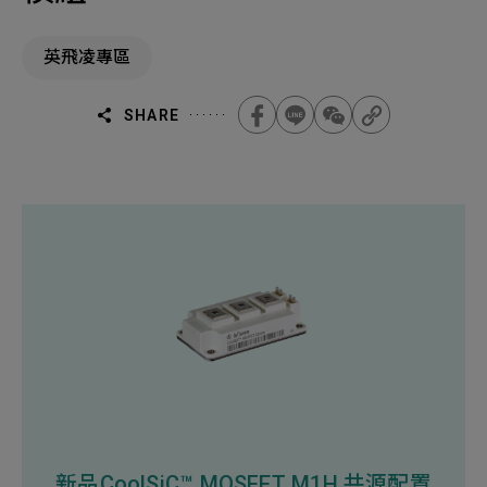
機材事業群
0
Total
英飛凌專區
0
Projects Consulted
您諮詢的項目
Total
產品與應用
無諮詢項目
請點擊按鈕新增要諮詢的項目
SHARE
實績案例
新增項目
服務據點
下一步，送出表單
關於我們
Electronics Business
電子事業群
0
Total
最新消息
聯絡我們
無諮詢項目
請點擊按鈕新增要諮詢的項目
人才招募
隱私權政策
新品CoolSiC™ MOSFET M1H 共源配置