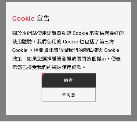
Cookie
宣告
關於本網站使用瀏覽器紀錄 Cookie 來提供您最好的
台北市115南港區三重路19之2號九樓
使用體驗，我們使用的 Cookie 也包括了第三方
02-2655-0077
Cookie 。相關資訊請訪問我們的隱私權與 Cookie
02-2655-0666
政策。如果您選擇繼續瀏覽或關閉這個提示，便表
人才招募
隱私權政策
TOP
示您已接受我們的網站使用條款。
© 2024 YUBANTEC. All Rights Reserved. Designed by
WDD.
同意
不同意
下一步，填寫聯繫表單