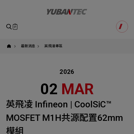
英
飛
凌,Infineon,CoolSiC,MOSFET,M1H,62mm
模
組,
共
即將送出諮詢表單
產品諮詢
源
Product Consultation
配
Submit Form
置,FF1MR12KM1H,FF3MR12KM1H,FF5MR20KM1H,
有
如您有興趣得產品想要了解，請填寫以下表單，我們誠摯
最新消息
英飛凌專區
萬
請確認填寫資訊是否正確
科
的歡迎您的訊息
Our Business
Service
我們的業務服務
全站搜尋
技,YUBAN
2026
SEARCH
姓名
1
稱謂
02
MAR
STEP
公司名稱
聯繫電話
英飛凌 Infineon | CoolSiC™
Email
Select
選擇諮詢產品
MOSFET M1H共源配置62mm
主旨
Machinery Materials
Electronics Bus
模組
其他問題
Machinery Materials
機材事業群
電子事業群