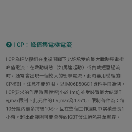
➋ I CP：峰值集電極電流
I CP為IPM模組在重複開關下允許承受的最大瞬時集電極
峰值電流。在啟動瞬態（如馬達起動）或負載短暫過流
時，通常會出現一個較大的衝擊電流，此時要用模組的I
CP核對，注意不能超限。以IM06B50GC1資料手冊為例，
I CP要求的作用時間極短(小於1ms),並受裝置最大結溫T
vj,max限制。此元件的T vj,max為175℃，限制條件為：每
10分鐘內最多持續10秒，且在整個工作週期中累積最長1
小時。超出此範圍可能會導致IGBT發生過熱甚至擊穿。