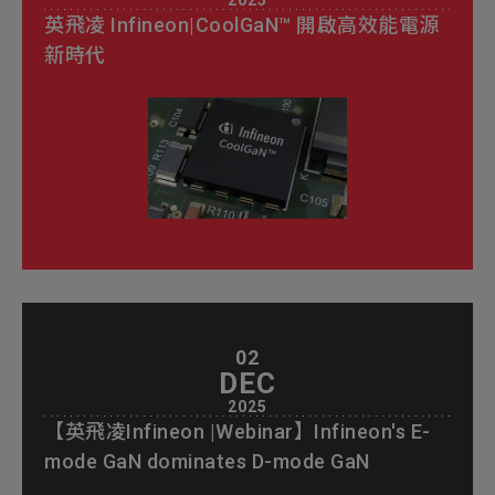
2025
英飛凌 Infineon|CoolGaN™ 開啟高效能電源
新時代
02
DEC
2025
【英飛凌Infineon |Webinar】Infineon's E-
mode GaN dominates D-mode GaN