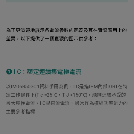
新增項目
為了更清楚地展示各電流參數的定義及其在實際應用上的
差異，以下提供了一個直觀的圖示供參考：
➊ I C：額定連續集電極電流
以IM06B50GC1資料手冊為例，I C是指IPM內部IGBT在特
定工作條件下(T c =25℃，T J <150℃)，能夠連續承受的
最大集極電流，I C是直流電流，通常作為模組功率能力的
主要參考指標。