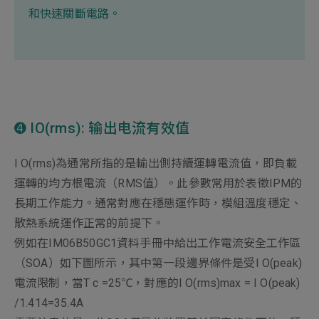
和快速關斷電路。
➍ IO(rms): 输出电流有效值
I O(rms)為通常所指的是輸出側持續運轉電流值，即負載
運轉的均方根電流（RMS值）。此參數常用於表徵IPM的
長期工作能力。通常對應在穩態運作時，模組溫度穩定、
散熱系統運作正常的前提下。
例如在IM06B50GC1資料手冊中給出工作電流安全工作區
（SOA）如下圖所示，其中第一段邊界條件是受I O(peak)
電流限制，當T c =25℃，對應的I O(rms)max = I O(peak)
/1.414=35.4A