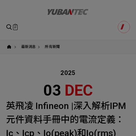
yuban
即將送出諮詢表單
產品諮詢
Product Consultation
Submit Form
如您有興趣得產品想要了解，請填寫以下表單，我們誠摯
最新消息
所有新聞
請確認填寫資訊是否正確
的歡迎您的訊息
Our Business
Service
我們的業務服務
全站搜尋
2025
SEARCH
姓名
1
稱謂
03
DEC
STEP
公司名稱
聯繫電話
英飛凌 Infineon |深入解析IPM
Email
Select
選擇諮詢產品
元件資料手冊中的電流定義：
主旨
Machinery Materials
Electronics Bus
Ic、Icp、Io(peak)和Io(rms)
其他問題
Machinery Materials
機材事業群
電子事業群