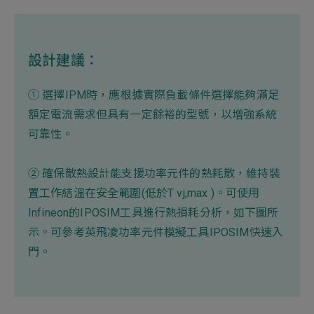
設計建議：
① 選擇IPM時，應根據實際負載條件選擇能夠滿足
額定電流需求但具有一定餘裕的型號，以增強系統
可靠性。
② 確保散熱設計能支援功率元件的熱耗散，維持裝
置工作結溫在安全範圍(低於T vj,max )。可使用
Infineon的IPOSIM工具進行熱損耗分析，如下圖所
示。可參考
英飛凌功率元件模擬工具IPOSIM快速入
門
。