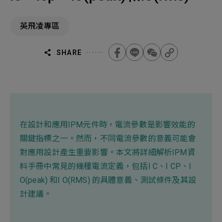
機材事業群
0
Total
英飛凌專區
0
Projects Consulted
您諮詢的項目
Total
產品與應用
無諮詢項目
請點擊按鈕新增要諮詢的項目
SHARE
實績案例
新增項目
服務據點
下一步，送出表單
關於我們
在設計和應用IPM元件時，電流參數是影響效能的
Electronics Business
關鍵指標之一。然而，不同電流參數的意義可能會
電子事業群
0
Total
最新消息
對應用設計產生重要影響。本文將詳細解析IPM資
料手冊中常見的幾種電流定義，包括I C、I CP、I
聯絡我們
O(peak) 和I O(RMS) 的具體意義、測試條件及其設
無諮詢項目
請點擊按鈕新增要諮詢的項目
計建議。
人才招募
隱私權政策