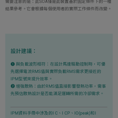
需要注意的是：此SOA僅是此裝置基於固定條件下的一種
結果參考。它會根據每個使用者的實際工作條件而改變。
設計建議：
➊ 與負載波形相符：在設計馬達驅動控制時，可優
先選擇電流RMS值與實際負載RMS需求更接近的
IPM型號來提升效率。
➋ 增強散熱：由於RMS值直接影響發熱功率，需事
先預估散熱設計是否能滿足運轉所需的冷卻需求。
IPM資料手冊中涉及的I C、I CP、IO(peak)和I