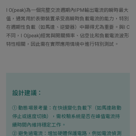
I O(peak)為一個完整交流週期內IPM輸出電流的瞬時最大
值，通常用於表徵裝置承受高瞬時負載電流的能力，特別
在週期性負載（如馬達、逆變器）中顯得尤為重要。與I C
不同，I O(peak)經常與開關頻率、佔空比和負載電流波形
特性相關，因此需在實際應用情境中進行特別測試。
設計建議：
① 動態場景考量：在快速變化負載下（如馬達啟動
停止或速度切換），需校驗系統是否在峰值電流持
續時間內維持穩定工作。
② 避免過電流：增加硬體保護電路，例如電流偵測