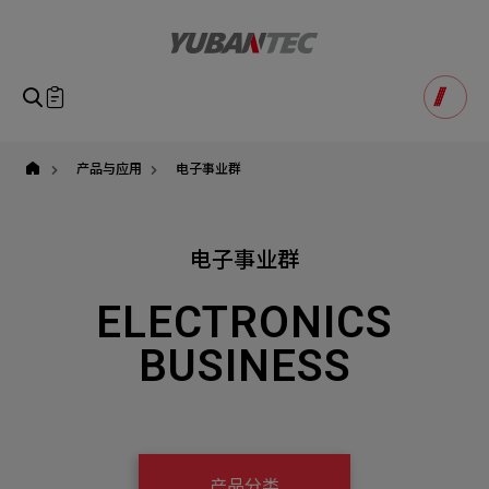
yuban
即将送出咨询表单
产品咨询
Product Consultation
Submit Form
如您有兴趣的产品想要了解,请填写以下表单,我们诚挚的
产品与应用
电子事业群
请确认填写资讯是否正确
欢迎您的讯息
Our Business
Service
我们的业务服务
全站搜寻
电子事业群
SEARCH
姓名
1
称谓
ELECTRONICS
STEP
公司名称
BUSINESS
联系电话
Email
Select
选择咨询产品
主旨
Machinery Materials
Electronics Bus
其它问题
Machinery Materials
机材事业群
电子事业群
产品分类