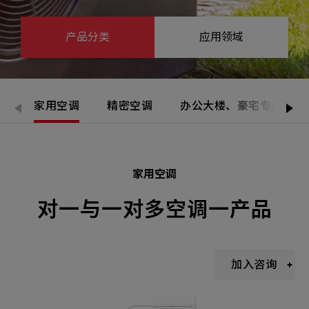
机材事业群
0
Total
产品分类
应用领域
0
Projects Consulted
您諮詢的項目
Total
产品与应用
无咨询项目
请点击按钮新增要咨询的项目
实绩案例
家用空调
精密空调
办公大楼、豪宅专用空调
新增项目
服务据点
下一步，送出表单
关于我们
家用空调
Electronics Business
电子事业群
0
Total
对一与一对多空调一产品
最新消息
联络我们
无咨询项目
请点击按钮新增要咨询的项目
加入咨询
人才招募
隐私权政策