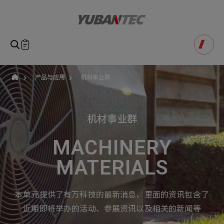
yuban
即将送出咨询表单
产品咨询
Product Consultation
Submit Form
如您有兴趣的产品想要了解,请填写以下表单,我们诚挚的
产品与应用
机材事业群
请确认填写资讯是否正确
欢迎您的讯息
Our Business
Service
我们的业务服务
全站搜寻
机材事业群
SEARCH
姓名
1
称谓
MACHINERY
STEP
公司名称
MATERIALS
联系电话
Email
Select
选择咨询产品
本单元提供了有万科技的最新消息，里面的资讯包含了
主旨
Machinery Materials
Electronics Bus
近期即将举办的活动、参展资讯以及相关的新闻等
其它问题
Machinery Materials
机材事业群
电子事业群