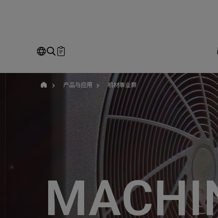
yuban
即
Our Business
Service
我
产品与应用
机材事业群
请
全站搜寻
SEARCH
姓
MACHI
公
Em