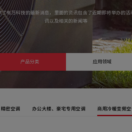
Select
选择咨询
供了有万科技的最新消息，里面的资讯包含了近期即将举办的活
旨
人才
Machiner
讯以及相关的新闻等
als
它问题
无
ojects Consulted
您諮詢的項目
Tot
产品分类
应用领域
Electroni
下一步，送出表单
精密空调
办公大楼、豪宅专用空调
商用冷暖变频空
无