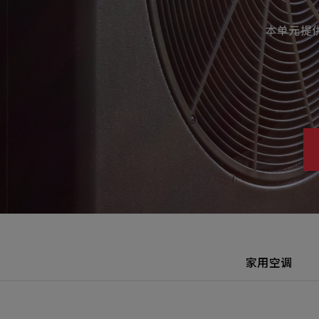
本单元提
主
Machinery Materi
其
机材事业群
Pr
家用空调