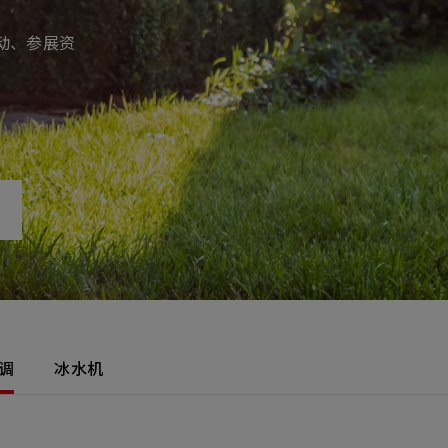
产品
动、参展资
招募
隐私权政策
y Materials
机材事业群
0
Total
咨询项目
请点击按钮新增要咨询的项目
0
al
新增项目
cs Business
电子事业群
0
Total
调
冰水机
咨询项目
请点击按钮新增要咨询的项目