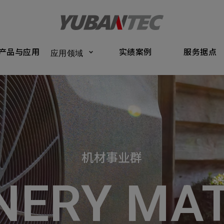
Products
Application
Performance Cases
Service Bas
产品与应用
实绩案例
服务据点
应用领域
将送出咨询表单
产品与应
Submit Form
们的业务服务
C
实绩案例
如您有兴趣
确认填写资讯是否正确
服务据点
机材事业群
关于我们
名
称谓
NERY MAT
最新消息
司名称
联系电话
联络我们
ail